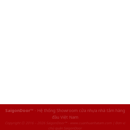
SaigonDoor™
- Hệ thống Showroom cửa nhựa nhà tắm hàng
đầu Việt Nam
Copyright ⓒ 2016 – 2026 SaigonDoor™ - www.cuanhuanhatam.com | Đơn vị
chủ quản SaigonDoor