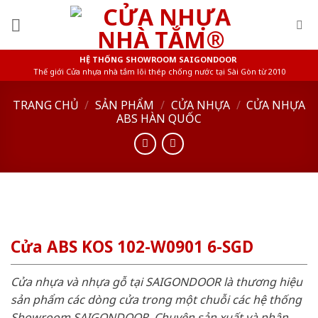
Skip
to
content
HỆ THỐNG SHOWROOM SAIGONDOOR
Thế giới Cửa nhựa nhà tắm lõi thép chống nước tại Sài Gòn từ 2010
TRANG CHỦ
/
SẢN PHẨM
/
CỬA NHỰA
/
CỬA NHỰA
ABS HÀN QUỐC
Cửa ABS KOS 102-W0901 6-SGD
Cửa nhựa và nhựa gỗ tại SAIGONDOOR là thương hiệu
sản phẩm các dòng cửa trong một chuỗi các hệ thống
Showroom SAIGONDOOR. Chuyên sản xuất và phân