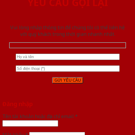
YÊU CẦU GỌI LẠI
Vui lòng nhập thông tin để chúng tôi có thể liên hệ
với quý khách trong thời gian nhanh nhất.
Đăng nhập
Tên tài khoản hoặc địa chỉ email
*
Mật khẩu
*