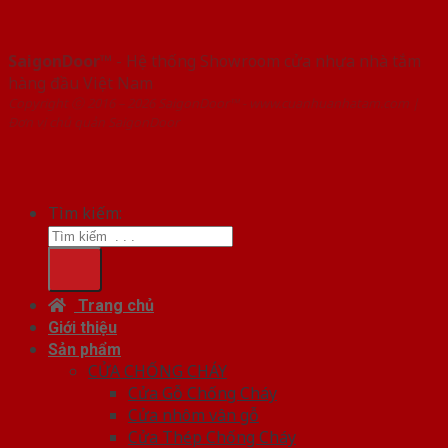
SaigonDoor™
- Hệ thống Showroom cửa nhựa nhà tắm
hàng đầu Việt Nam
Copyright ⓒ 2016 – 2026 SaigonDoor™ - www.cuanhuanhatam.com |
Đơn vị chủ quản SaigonDoor
Tìm kiếm:
Trang chủ
Giới thiệu
Sản phẩm
CỬA CHỐNG CHÁY
Cửa Gỗ Chống Cháy
Cửa nhôm vân gỗ
Cửa Thép Chống Cháy