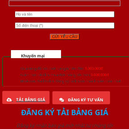
Khuyến mại
Quà tặng đồ nội thất trang trí lên đến
1.000.000đ
Giảm trực tiếp khi mua đơn hàng lớn hơn
3.000.000đ
Nhiều ưu đãi lớn khi đăng ký tài khoản thành viên thân thiết
TẢI BẢNG GIÁ
ĐĂNG KÝ TƯ VẤN
ĐĂNG KÝ TẢI BẢNG GIÁ
Đăng ký nhận báo giá mới nhất từ chúng tôi