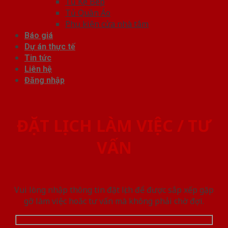
Tủ Kệ Bếp
Tủ Quần Áo
Phụ kiện cửa nhà tắm
Báo giá
Dự án thực tế
Tin tức
Liên hệ
Đăng nhập
ĐẶT LỊCH LÀM VIỆC / TƯ
VẤN
Vui lòng nhập thông tin đặt lịch để được sắp xếp gặp
gỡ làm việc hoăc tư vấn mà không phải chờ đợi.