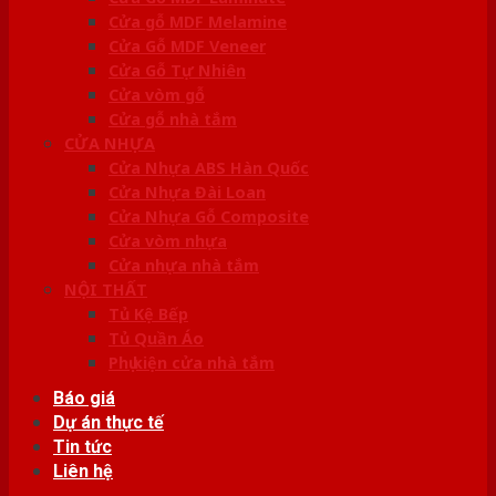
Cửa gỗ MDF Melamine
Cửa Gỗ MDF Veneer
Cửa Gỗ Tự Nhiên
Cửa vòm gỗ
Cửa gỗ nhà tắm
CỬA NHỰA
Cửa Nhựa ABS Hàn Quốc
Cửa Nhựa Đài Loan
Cửa Nhựa Gỗ Composite
Cửa vòm nhựa
Cửa nhựa nhà tắm
NỘI THẤT
Tủ Kệ Bếp
Tủ Quần Áo
Phụ kiện cửa nhà tắm
Báo giá
Dự án thực tế
Tin tức
Liên hệ