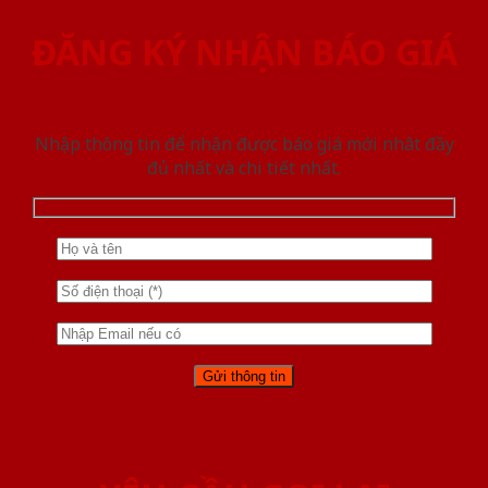
ĐĂNG KÝ NHẬN BÁO GIÁ
Nhập thông tin để nhận được báo giá mới nhât đầy
đủ nhất và chi tiết nhất.