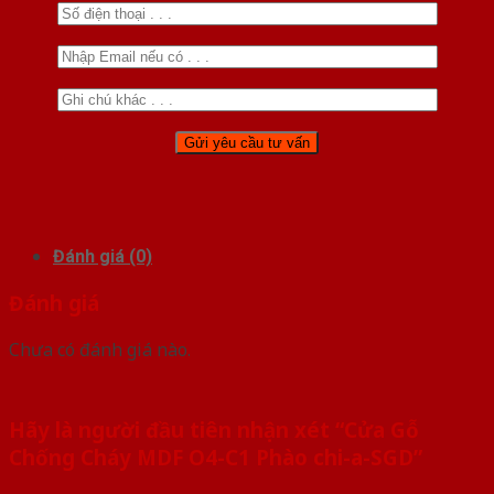
Đánh giá (0)
Đánh giá
Chưa có đánh giá nào.
Hãy là người đầu tiên nhận xét “Cửa Gỗ
Chống Cháy MDF O4-C1 Phào chi-a-SGD”