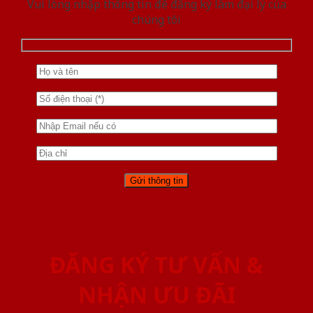
Vui lòng nhập thông tin để đăng ký làm đại lý của
chúng tôi
ĐĂNG KÝ TƯ VẤN &
NHẬN ƯU ĐÃI