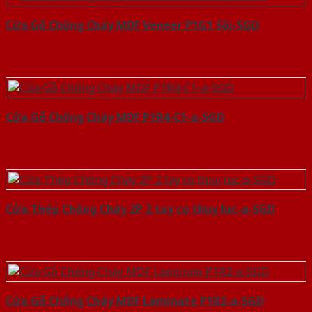
Cửa Gỗ Chống Cháy MDF Veneer P1G1 Sồi-SGD
Cửa Gỗ Chống Cháy MDF P1R4-C1-a-SGD
Cửa Thép Chống Cháy 2P 2 tay co thuy luc-a-SGD
Cửa Gỗ Chống Cháy MDF Laminate P1R2-a-SGD