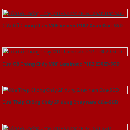
Cửa Gỗ Chống Cháy MDF Veneer P1R2 Xoan Đào-SGD
Cửa Gỗ Chống Cháy MDF Laminate P1R2 23029-SGD
Cửa Thép Chống Cháy 2P dung 2 tay nam Cửa-SGD