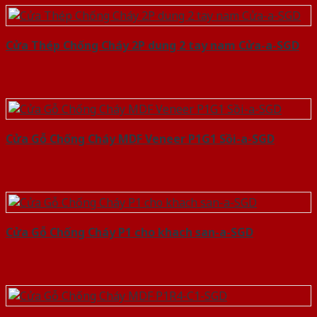
Cửa Thép Chống Cháy 2P dung 2 tay nam Cửa-a-SGD
Cửa Gỗ Chống Cháy MDF Veneer P1G1 Sồi-a-SGD
Cửa Gỗ Chống Cháy P1 cho khach san-a-SGD