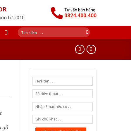
OR
Tư vấn bán hàng
0824.400.400
Gòn từ 2010
Tìm
kiếm:
t
a gỗ