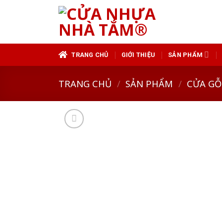
Skip
to
content
TRANG CHỦ
GIỚI THIỆU
SẢN PHẨM
TRANG CHỦ
/
SẢN PHẨM
/
CỬA GỖ