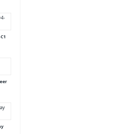
-C1
eer
ay