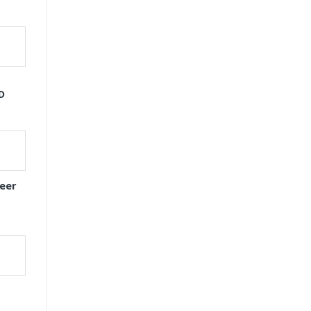
D
eer