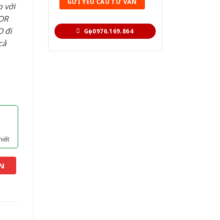
 với
OR
 đi
Gọi 0976.169.864
cả
hiết
N