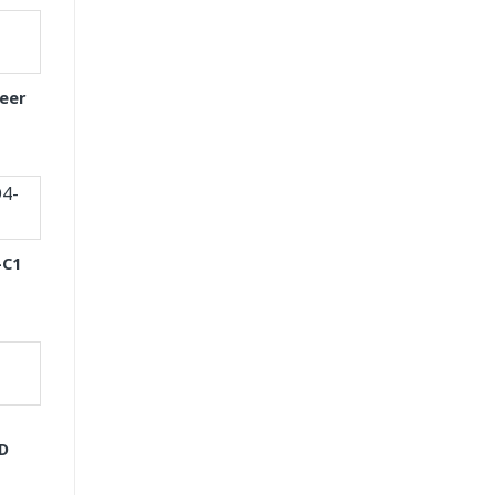
eer
-C1
GD