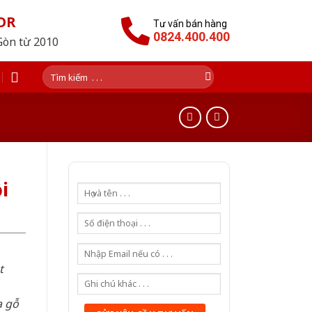
OR
Tư vấn bán hàng
0824.400.400
Gòn từ 2010
Tìm
kiếm:
i
t
a gỗ