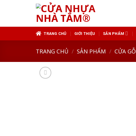
Skip
to
content
TRANG CHỦ
GIỚI THIỆU
SẢN PHẨM
TRANG CHỦ
/
SẢN PHẨM
/
CỬA GỖ