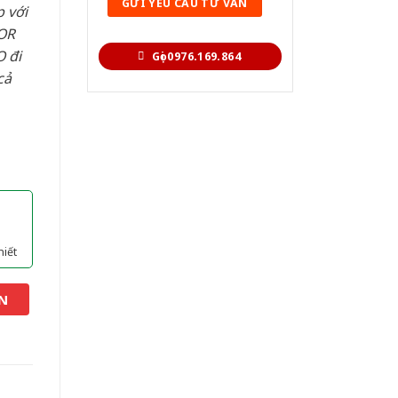
 với
OR
 đi
Gọi 0976.169.864
cả
hiết
N