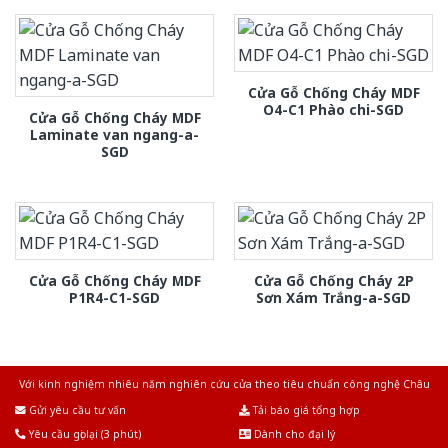
Cửa Gỗ Chống Cháy MDF
O4-C1 Phào chi-SGD
Cửa Gỗ Chống Cháy MDF
Laminate van ngang-a-
SGD
Cửa Gỗ Chống Cháy MDF
Cửa Gỗ Chống Cháy 2P
P1R4-C1-SGD
Sơn Xám Trắng-a-SGD
Với kinh nghiệm nhiêu năm nghiên cứu cửa theo tiêu chuẩn công nghệ Châu
Âu.Chúng tôi tự tin là nhà sản xuất & cung cấp hàng đầu tại Việt Nam!
Gửi yêu cầu tư vấn
Tải báo giá tổng hợp
Yêu cầu gọi lại (3 phút)
Dành cho đại lý