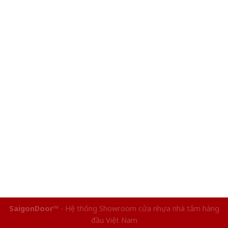
SaigonDoor™
- Hệ thống Showroom cửa nhựa nhà tắm hàng
đầu Việt Nam