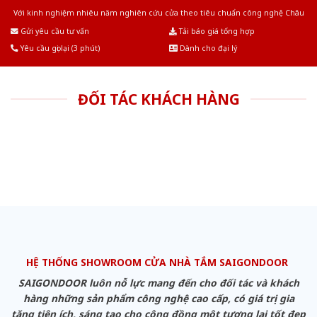
Với kinh nghiệm nhiêu năm nghiên cứu cửa theo tiêu chuẩn công nghệ Châu
Âu.Chúng tôi tự tin là nhà sản xuất & cung cấp hàng đầu tại Việt Nam!
Gửi yêu cầu tư vấn
Tải báo giá tổng hợp
Yêu cầu gọi lại (3 phút)
Dành cho đại lý
ĐỐI TÁC KHÁCH HÀNG
HỆ THỐNG SHOWROOM CỬA NHÀ TẮM SAIGONDOOR
SAIGONDOOR luôn nỗ lực mang đến cho đối tác và khách
hàng những sản phẩm công nghệ cao cấp, có giá trị gia
tăng tiện ích, sáng tạo cho cộng đồng một tương lai tốt đẹp