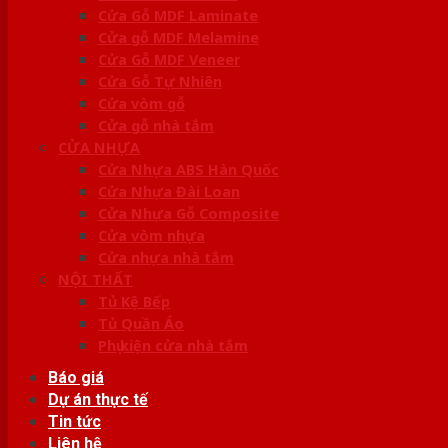
Cửa Gỗ MDF Laminate
Cửa gỗ MDF Melamine
Cửa Gỗ MDF Veneer
Cửa Gỗ Tự Nhiên
Cửa vòm gỗ
Cửa gỗ nhà tắm
CỬA NHỰA
Cửa Nhựa ABS Hàn Quốc
Cửa Nhựa Đài Loan
Cửa Nhựa Gỗ Composite
Cửa vòm nhựa
Cửa nhựa nhà tắm
NỘI THẤT
Tủ Kệ Bếp
Tủ Quần Áo
Phụ kiện cửa nhà tắm
Báo giá
Dự án thực tế
Tin tức
Liên hệ