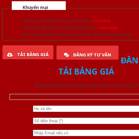
Khuyến mại
Quà tặng đồ nội thất trang trí lên đến
1.000.000đ
Giảm trực tiếp khi mua đơn hàng lớn hơn
3.000.000đ
Nhiều ưu đãi lớn khi đăng ký tài khoản thành viên thân thiết
TẢI BẢNG GIÁ
ĐĂNG KÝ TƯ VẤN
ĐĂN
TẢI BẢNG GIÁ
Đăng ký nhận báo giá mới nhất từ chúng tôi