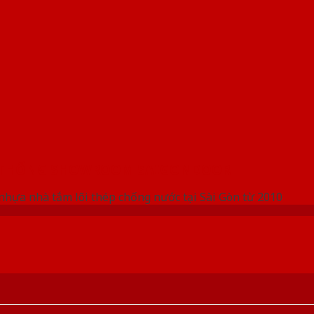
 THỐNG SHOWROOM SAIGONDOOR
nhựa nhà tắm lõi thép chống nước tại Sài Gòn từ 2010