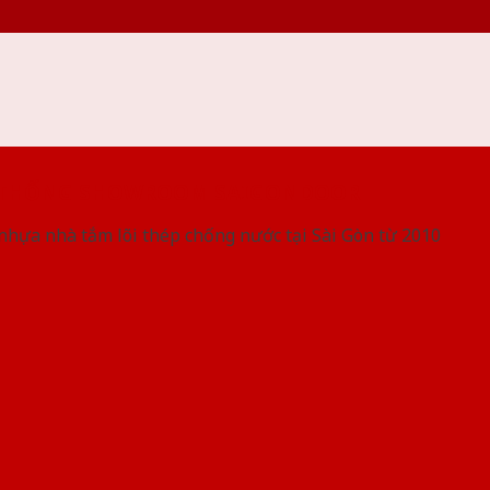
 THỐNG SHOWROOM SAIGONDOOR
nhựa nhà tắm lõi thép chống nước tại Sài Gòn từ 2010