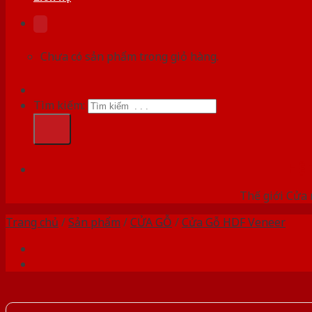
Chưa có sản phẩm trong giỏ hàng.
Tìm kiếm:
HỆ
Thế giới Cửa 
Trang chủ
/
Sản phẩm
/
CỬA GỖ
/
Cửa Gỗ HDF Veneer