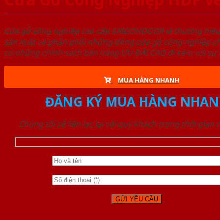
Cửa gỗ công nghiệp cao cấp SAIGONDOOR là thương hiệ
sản xuất và phân phối những dòng cửa gỗ công nghiệp ch
có những chính sách bán hàng ƯU ĐÃI CAO đi kèm với sự đ
MUA HÀNG NHANH
ĐĂNG KÝ MUA HÀNG NHAN
Chúng tôi sẽ liên lạc lại với quý khách trong thời gian