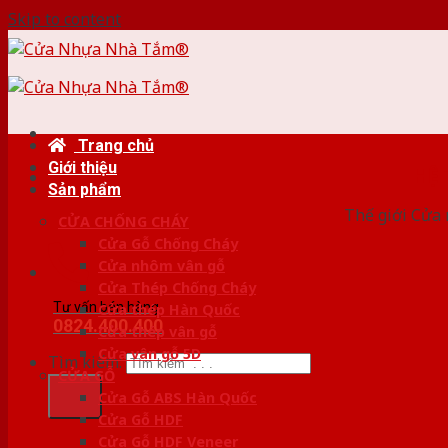
Skip to content
Trang chủ
Giới thiệu
HỆ
Sản phẩm
Thế giới Cửa 
CỬA CHỐNG CHÁY
Cửa Gỗ Chống Cháy
Cửa nhôm vân gỗ
Cửa Thép Chống Cháy
Tư vấn bán hàng
Cửa thép Hàn Quốc
0824.400.400
Cửa thép vân gỗ
Cửa vân gỗ 5D
Tìm kiếm:
CỬA GỖ
Cửa Gỗ ABS Hàn Quốc
Cửa Gỗ HDF
Cửa Gỗ HDF Veneer