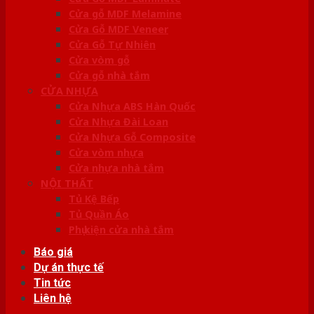
Cửa gỗ MDF Melamine
Cửa Gỗ MDF Veneer
Cửa Gỗ Tự Nhiên
Cửa vòm gỗ
Cửa gỗ nhà tắm
CỬA NHỰA
Cửa Nhựa ABS Hàn Quốc
Cửa Nhựa Đài Loan
Cửa Nhựa Gỗ Composite
Cửa vòm nhựa
Cửa nhựa nhà tắm
NỘI THẤT
Tủ Kệ Bếp
Tủ Quần Áo
Phụ kiện cửa nhà tắm
Báo giá
Dự án thực tế
Tin tức
Liên hệ