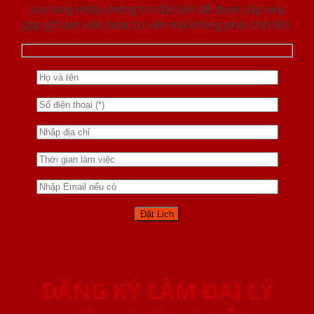
Vui lòng nhập thông tin đặt lịch để được sắp xếp
gặp gỡ làm việc hoăc tư vấn mà không phải chờ đợi.
ĐĂNG KÝ LÀM ĐẠI LÝ