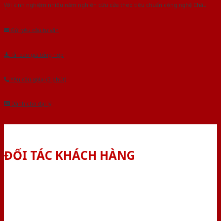
Với kinh nghiệm nhiêu năm nghiên cứu cửa theo tiêu chuẩn công nghệ Châu
Âu.Chúng tôi tự tin là nhà sản xuất & cung cấp hàng đầu tại Việt Nam!
Gửi yêu cầu tư vấn
Tải báo giá tổng hợp
Yêu cầu gọi lại (3 phút)
Dành cho đại lý
ĐỐI TÁC KHÁCH HÀNG