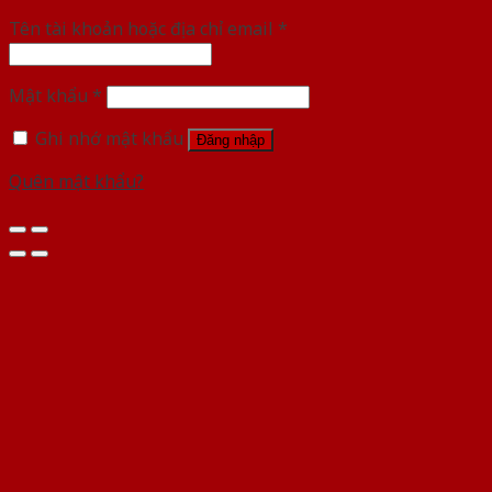
Tên tài khoản hoặc địa chỉ email
*
Mật khẩu
*
Ghi nhớ mật khẩu
Đăng nhập
Quên mật khẩu?