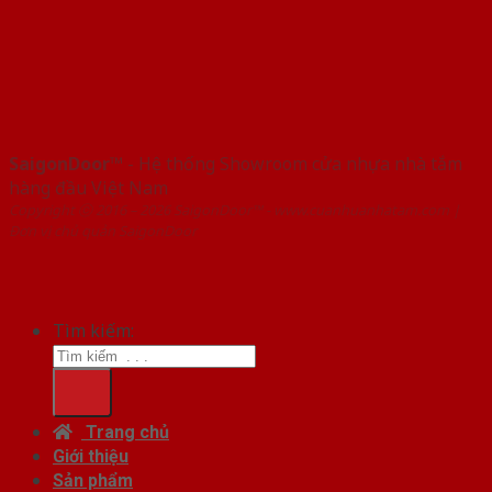
SaigonDoor™
- Hệ thống Showroom cửa nhựa nhà tắm
hàng đầu Việt Nam
Copyright ⓒ 2016 – 2026 SaigonDoor™ - www.cuanhuanhatam.com |
Đơn vị chủ quản SaigonDoor
Tìm kiếm:
Trang chủ
Giới thiệu
Sản phẩm