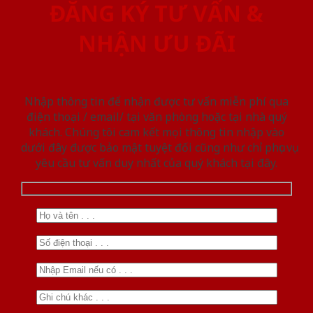
ĐĂNG KÝ TƯ VẤN &
NHẬN ƯU ĐÃI
Nhập thông tin để nhận được tư vấn miễn phí qua
điện thoại / email/ tại văn phòng hoặc tại nhà quý
khách. Chúng tôi cam kết mọi thông tin nhập vào
dưới đây được bảo mật tuyệt đối cũng như chỉ phục vụ
yêu cầu tư vấn duy nhất của quý khách tại đây.