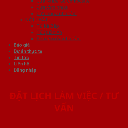
Cửa Nhựa Gỗ Composite
Cửa vòm nhựa
Cửa nhựa nhà tắm
NỘI THẤT
Tủ Kệ Bếp
Tủ Quần Áo
Phụ kiện cửa nhà tắm
Báo giá
Dự án thực tế
Tin tức
Liên hệ
Đăng nhập
ĐẶT LỊCH LÀM VIỆC / TƯ
VẤN