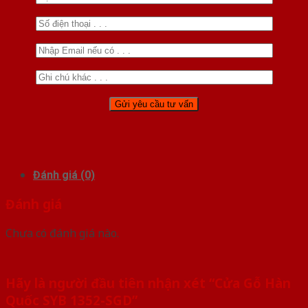
Đánh giá (0)
Đánh giá
Chưa có đánh giá nào.
Hãy là người đầu tiên nhận xét “Cửa Gỗ Hàn
Quốc SYB 1352-SGD”