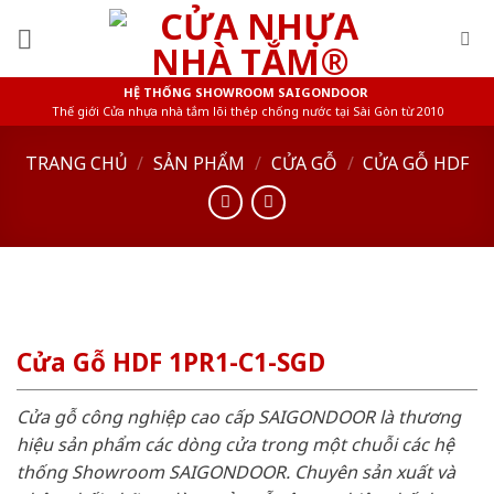
Skip
to
content
HỆ THỐNG SHOWROOM SAIGONDOOR
Thế giới Cửa nhựa nhà tắm lõi thép chống nước tại Sài Gòn từ 2010
TRANG CHỦ
/
SẢN PHẨM
/
CỬA GỖ
/
CỬA GỖ HDF
Cửa Gỗ HDF 1PR1-C1-SGD
Cửa gỗ công nghiệp cao cấp SAIGONDOOR là thương
hiệu sản phẩm các dòng cửa trong một chuỗi các hệ
thống Showroom SAIGONDOOR. Chuyên sản xuất và