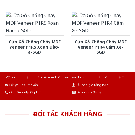
Cửa Gỗ Chống Cháy MDF
Cửa Gỗ Chống Cháy MDF
Veneer P1R5 Xoan Đào-
Veneer P1R4 Căm Xe-
a-SGD
SGD
Với kinh nghiệm nhiêu năm nghiên cứu cửa theo tiêu chuẩn công nghệ Châu
Âu.Chúng tôi tự tin là nhà sản xuất & cung cấp hàng đầu tại Việt Nam!
Gửi yêu cầu tư vấn
Tải báo giá tổng hợp
Yêu cầu gọi lại (3 phút)
Dành cho đại lý
ĐỐI TÁC KHÁCH HÀNG