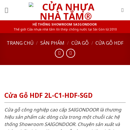
Skip
to
content
HỆ THỐNG SHOWROOM SAIGONDOOR
Thế giới Cửa nhựa nhà tắm lõi thép chống nước tại Sài Gòn từ 2010
TRANG CHỦ
/
SẢN PHẨM
/
CỬA GỖ
/
CỬA GỖ HDF
Cửa Gỗ HDF 2L-C1-HDF-SGD
Cửa gỗ công nghiệp cao cấp SAIGONDOOR là thương
hiệu sản phẩm các dòng cửa trong một chuỗi các hệ
thống Showroom SAIGONDOOR. Chuyên sản xuất và