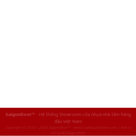
SaigonDoor™
- Hệ thống Showroom cửa nhựa nhà tắm hàng
đầu Việt Nam
Copyright ⓒ 2016 – 2026 SaigonDoor™ - www.cuanhuanhatam.com | Đơn vị
chủ quản SaigonDoor