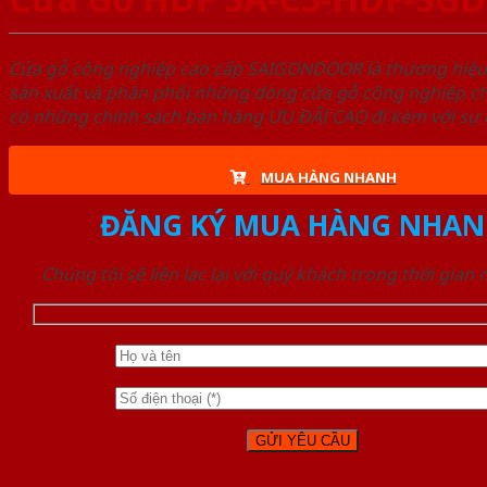
Cửa gỗ công nghiệp cao cấp SAIGONDOOR là thương hiệ
sản xuất và phân phối những dòng cửa gỗ công nghiệp ch
có những chính sách bán hàng ƯU ĐÃI CAO đi kèm với sự đ
MUA HÀNG NHANH
ĐĂNG KÝ MUA HÀNG NHAN
Chúng tôi sẽ liên lạc lại với quý khách trong thời gian