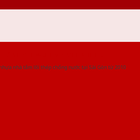
 THỐNG SHOWROOM SAIGONDOOR
nhựa nhà tắm lõi thép chống nước tại Sài Gòn từ 2010