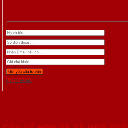
Gọi 0976.169.864
Cửa Gỗ HDF 3A-C5-HDF-SGD