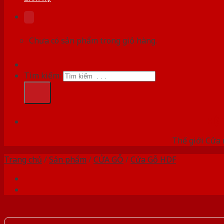
Chưa có sản phẩm trong giỏ hàng.
Tìm kiếm:
HỆ
Thế giới Cửa 
Trang chủ
/
Sản phẩm
/
CỬA GỖ
/
Cửa Gỗ HDF