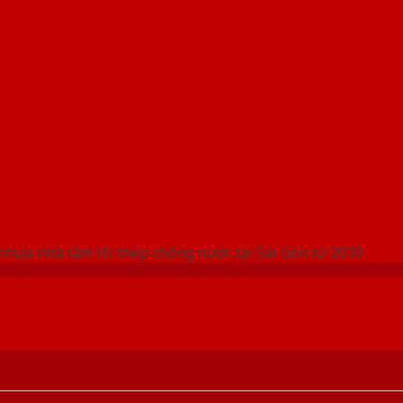
 THỐNG SHOWROOM SAIGONDOOR
nhựa nhà tắm lõi thép chống nước tại Sài Gòn từ 2010