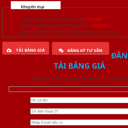
Khuyến mại
Quà tặng đồ nội thất trang trí lên đến
1.000.000đ
Giảm trực tiếp khi mua đơn hàng lớn hơn
3.000.000đ
Nhiều ưu đãi lớn khi đăng ký tài khoản thành viên thân thiết
TẢI BẢNG GIÁ
ĐĂNG KÝ TƯ VẤN
ĐĂN
TẢI BẢNG GIÁ
Đăng ký nhận báo giá mới nhất từ chúng tôi