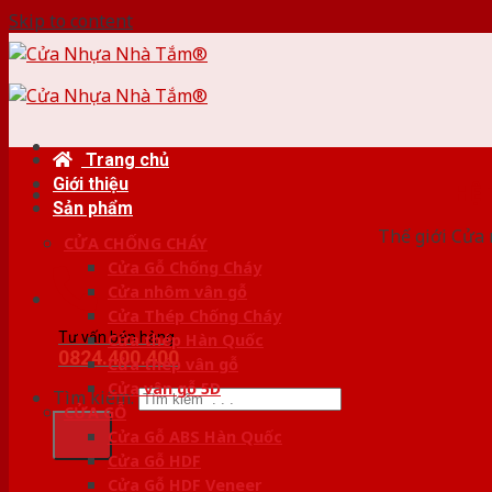
Skip to content
Trang chủ
Giới thiệu
HỆ
Sản phẩm
Thế giới Cửa 
CỬA CHỐNG CHÁY
Cửa Gỗ Chống Cháy
Cửa nhôm vân gỗ
Cửa Thép Chống Cháy
Tư vấn bán hàng
Cửa thép Hàn Quốc
0824.400.400
Cửa thép vân gỗ
Cửa vân gỗ 5D
Tìm kiếm:
CỬA GỖ
Cửa Gỗ ABS Hàn Quốc
Cửa Gỗ HDF
Cửa Gỗ HDF Veneer