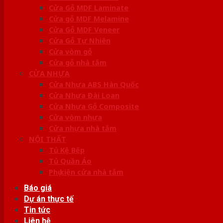
Cửa Gỗ MDF Laminate
Cửa gỗ MDF Melamine
Cửa Gỗ MDF Veneer
Cửa Gỗ Tự Nhiên
Cửa vòm gỗ
Cửa gỗ nhà tắm
CỬA NHỰA
Cửa Nhựa ABS Hàn Quốc
Cửa Nhựa Đài Loan
Cửa Nhựa Gỗ Composite
Cửa vòm nhựa
Cửa nhựa nhà tắm
NỘI THẤT
Tủ Kệ Bếp
Tủ Quần Áo
Phụ kiện cửa nhà tắm
Báo giá
Dự án thực tế
Tin tức
Liên hệ