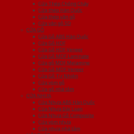
Cửa Thép Chống Cháy
Cửa thép Hàn Quốc
Cửa thép vân gỗ
Cửa vân gỗ 5D
CỬA GỖ
Cửa Gỗ ABS Hàn Quốc
Cửa Gỗ HDF
Cửa Gỗ HDF Veneer
Cửa Gỗ MDF Laminate
Cửa gỗ MDF Melamine
Cửa Gỗ MDF Veneer
Cửa Gỗ Tự Nhiên
Cửa vòm gỗ
Cửa gỗ nhà tắm
CỬA NHỰA
Cửa Nhựa ABS Hàn Quốc
Cửa Nhựa Đài Loan
Cửa Nhựa Gỗ Composite
Cửa vòm nhựa
Cửa nhựa nhà tắm