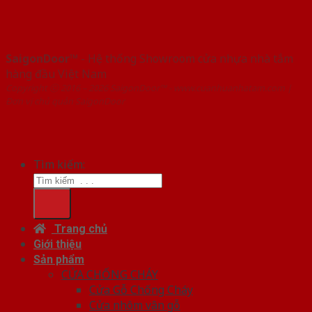
SaigonDoor™
- Hệ thống Showroom cửa nhựa nhà tắm
hàng đầu Việt Nam
Copyright ⓒ 2016 – 2026 SaigonDoor™ - www.cuanhuanhatam.com |
Đơn vị chủ quản SaigonDoor
Tìm kiếm:
Trang chủ
Giới thiệu
Sản phẩm
CỬA CHỐNG CHÁY
Cửa Gỗ Chống Cháy
Cửa nhôm vân gỗ