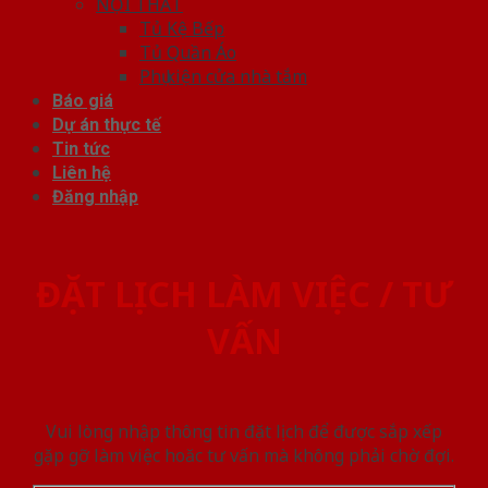
NỘI THẤT
Tủ Kệ Bếp
Tủ Quần Áo
Phụ kiện cửa nhà tắm
Báo giá
Dự án thực tế
Tin tức
Liên hệ
Đăng nhập
ĐẶT LỊCH LÀM VIỆC / TƯ
VẤN
Vui lòng nhập thông tin đặt lịch để được sắp xếp
gặp gỡ làm việc hoăc tư vấn mà không phải chờ đợi.