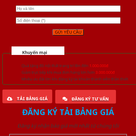
Khuyến mại
Quà tặng đồ nội thất trang trí lên đến
1.000.000đ
Giảm trực tiếp khi mua đơn hàng lớn hơn
3.000.000đ
Nhiều ưu đãi lớn khi đăng ký tài khoản thành viên thân thiết
TẢI BẢNG GIÁ
ĐĂNG KÝ TƯ VẤN
ĐĂNG KÝ TẢI BẢNG GIÁ
Đăng ký nhận báo giá mới nhất từ chúng tôi