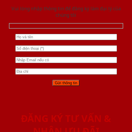
Vui lòng nhập thông tin để đăng ký làm đại lý của
chúng tôi
ĐĂNG KÝ TƯ VẤN &
NHẬN ƯU ĐÃI