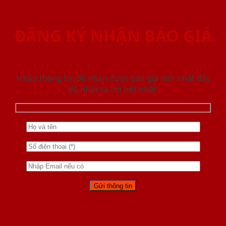
ĐĂNG KÝ NHẬN BÁO GIÁ
Nhập thông tin để nhận được báo giá mới nhât đầy
đủ nhất và chi tiết nhất.