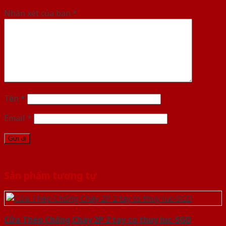
Nhận xét của bạn
*
Tên
*
Email
*
Sản phẩm tương tự
Cửa Thép Chống Cháy 2P 2 tay co thuy luc-SGD