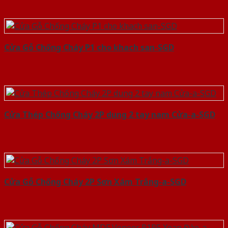
Cửa Gỗ Chống Cháy P1 cho khach san-SGD
Cửa Thép Chống Cháy 2P dung 2 tay nam Cửa-a-SGD
Cửa Gỗ Chống Cháy 2P Sơn Xám Trắng-a-SGD