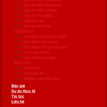
Cửa gỗ MDF Melamine
Cửa Gỗ MDF Veneer
Cửa Gỗ Tự Nhiên
Cửa vòm gỗ
Cửa gỗ nhà tắm
CỬA NHỰA
Cửa Nhựa ABS Hàn Quốc
Cửa Nhựa Đài Loan
Cửa Nhựa Gỗ Composite
Cửa vòm nhựa
Cửa nhựa nhà tắm
NỘI THẤT
Tủ Kệ Bếp
Tủ Quần Áo
Phụ kiện cửa nhà tắm
Báo giá
Dự án thực tế
Tin tức
Liên hệ