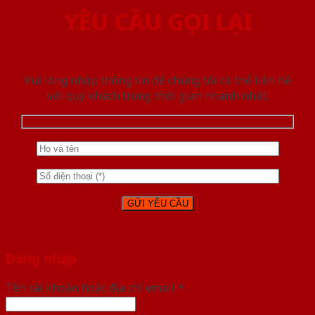
YÊU CẦU GỌI LẠI
Vui lòng nhập thông tin để chúng tôi có thể liên hệ
với quý khách trong thời gian nhanh nhất.
Đăng nhập
Tên tài khoản hoặc địa chỉ email
*