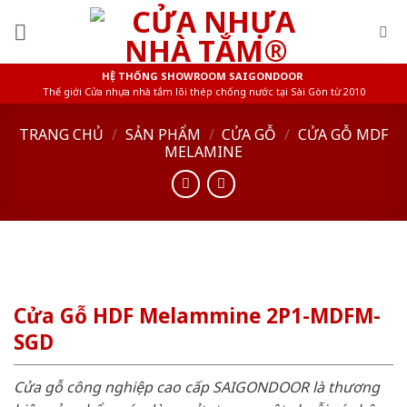
Skip
to
content
HỆ THỐNG SHOWROOM SAIGONDOOR
Thế giới Cửa nhựa nhà tắm lõi thép chống nước tại Sài Gòn từ 2010
TRANG CHỦ
/
SẢN PHẨM
/
CỬA GỖ
/
CỬA GỖ MDF
MELAMINE
Cửa Gỗ HDF Melammine 2P1-MDFM-
SGD
Cửa gỗ công nghiệp cao cấp SAIGONDOOR là thương