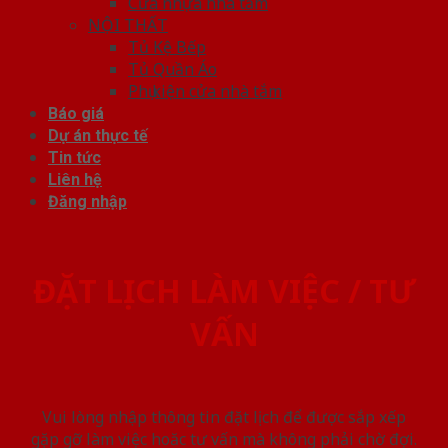
Cửa nhựa nhà tắm
NỘI THẤT
Tủ Kệ Bếp
Tủ Quần Áo
Phụ kiện cửa nhà tắm
Báo giá
Dự án thực tế
Tin tức
Liên hệ
Đăng nhập
ĐẶT LỊCH LÀM VIỆC / TƯ
VẤN
Vui lòng nhập thông tin đặt lịch để được sắp xếp
gặp gỡ làm việc hoăc tư vấn mà không phải chờ đợi.