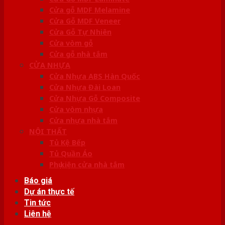
Cửa gỗ MDF Melamine
Cửa Gỗ MDF Veneer
Cửa Gỗ Tự Nhiên
Cửa vòm gỗ
Cửa gỗ nhà tắm
CỬA NHỰA
Cửa Nhựa ABS Hàn Quốc
Cửa Nhựa Đài Loan
Cửa Nhựa Gỗ Composite
Cửa vòm nhựa
Cửa nhựa nhà tắm
NỘI THẤT
Tủ Kệ Bếp
Tủ Quần Áo
Phụ kiện cửa nhà tắm
Báo giá
Dự án thực tế
Tin tức
Liên hệ