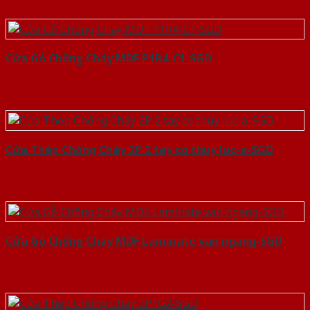
Cửa Gỗ Chống Cháy MDF P1R4-C1-SGD
Cửa Thép Chống Cháy 2P 2 tay co thuy luc-a-SGD
Cửa Gỗ Chống Cháy MDF Laminate van ngang-SGD