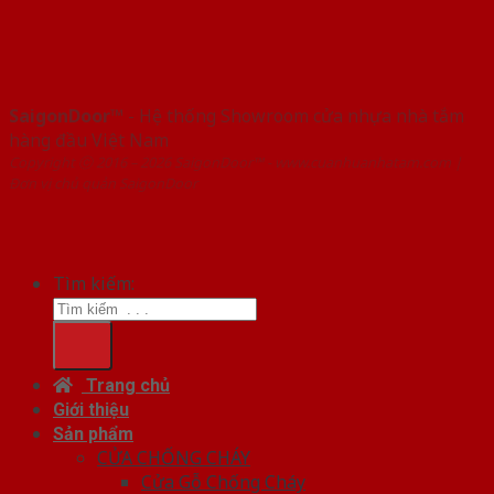
SaigonDoor™
- Hệ thống Showroom cửa nhựa nhà tắm
hàng đầu Việt Nam
Copyright ⓒ 2016 – 2026 SaigonDoor™ - www.cuanhuanhatam.com |
Đơn vị chủ quản SaigonDoor
Tìm kiếm:
Trang chủ
Giới thiệu
Sản phẩm
CỬA CHỐNG CHÁY
Cửa Gỗ Chống Cháy