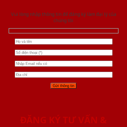
Vui lòng nhập thông tin để đăng ký làm đại lý của
chúng tôi
ĐĂNG KÝ TƯ VẤN &