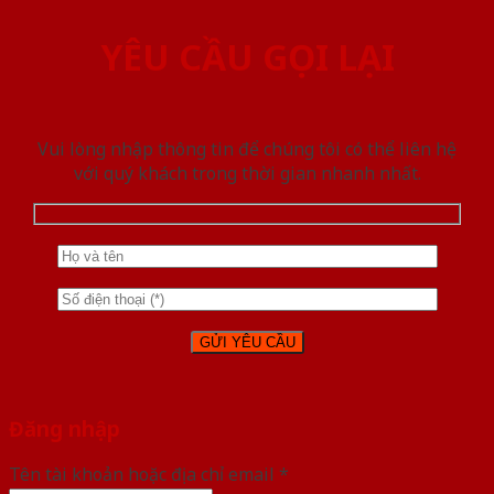
YÊU CẦU GỌI LẠI
Vui lòng nhập thông tin để chúng tôi có thể liên hệ
với quý khách trong thời gian nhanh nhất.
Đăng nhập
Tên tài khoản hoặc địa chỉ email
*