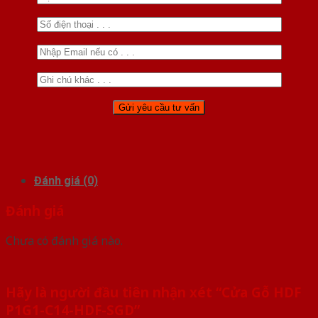
Đánh giá (0)
Đánh giá
Chưa có đánh giá nào.
Hãy là người đầu tiên nhận xét “Cửa Gỗ HDF
P1G1-C14-HDF-SGD”