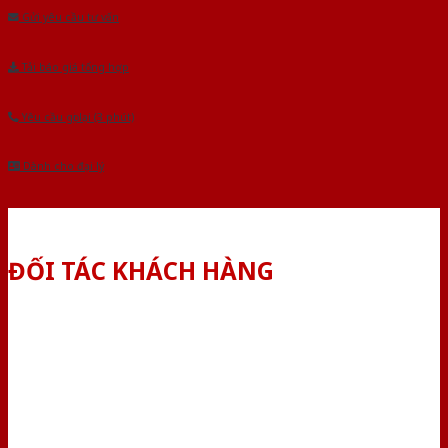
Gửi yêu cầu tư vấn
Tải báo giá tổng hợp
Yêu cầu gọi lại (3 phút)
Dành cho đại lý
ĐỐI TÁC KHÁCH HÀNG