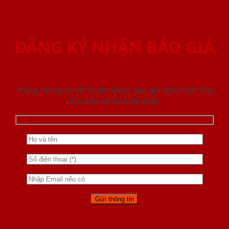
ĐĂNG KÝ NHẬN BÁO GIÁ
Nhập thông tin để nhận được báo giá mới nhât đầy
đủ nhất và chi tiết nhất.