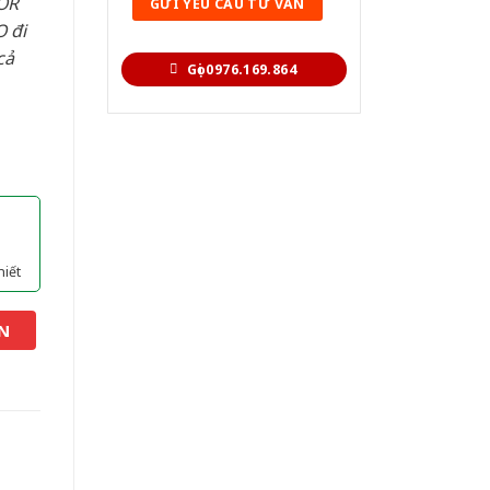
OR
 đi
cả
Gọi 0976.169.864
hiết
N