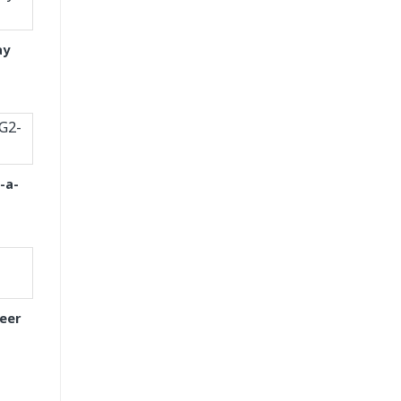
ay
-a-
eer