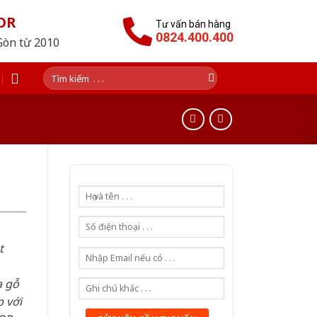
OR
Tư vấn bán hàng
0824.400.400
Gòn từ 2010
Tìm
kiếm:
t
a gỗ
 với