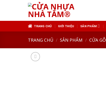
Skip
to
content
TRANG CHỦ
GIỚI THIỆU
SẢN PHẨM
TRANG CHỦ
/
SẢN PHẨM
/
CỬA GỖ