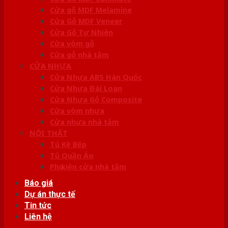
Cửa gỗ MDF Melamine
Cửa Gỗ MDF Veneer
Cửa Gỗ Tự Nhiên
Cửa vòm gỗ
Cửa gỗ nhà tắm
CỬA NHỰA
Cửa Nhựa ABS Hàn Quốc
Cửa Nhựa Đài Loan
Cửa Nhựa Gỗ Composite
Cửa vòm nhựa
Cửa nhựa nhà tắm
NỘI THẤT
Tủ Kệ Bếp
Tủ Quần Áo
Phụ kiện cửa nhà tắm
Báo giá
Dự án thực tế
Tin tức
Liên hệ