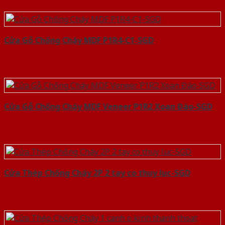
Cửa Gỗ Chống Cháy MDF P1R4-C1-SGD
Cửa Gỗ Chống Cháy MDF Veneer P1R2 Xoan Đào-SGD
Cửa Thép Chống Cháy 2P 2 tay co thuy luc-SGD