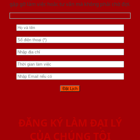
gặp gỡ làm việc hoăc tư vấn mà không phải chờ đợi.
ĐĂNG KÝ LÀM ĐẠI LÝ
CỦA CHÚNG TÔI