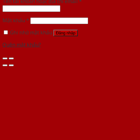
Tên tài khoản hoặc địa chỉ email
*
Mật khẩu
*
Ghi nhớ mật khẩu
Đăng nhập
Quên mật khẩu?