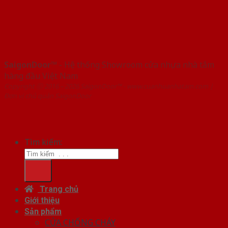
SaigonDoor™
- Hệ thống Showroom cửa nhựa nhà tắm
hàng đầu Việt Nam
Copyright ⓒ 2016 – 2026 SaigonDoor™ - www.cuanhuanhatam.com |
Đơn vị chủ quản SaigonDoor
Tìm kiếm:
Trang chủ
Giới thiệu
Sản phẩm
CỬA CHỐNG CHÁY