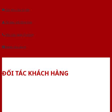
Âu.Chúng tôi tự tin là nhà sản xuất & cung cấp hàng đầu tại Việt Nam!
Gửi yêu cầu tư vấn
Tải báo giá tổng hợp
Yêu cầu gọi lại (3 phút)
Dành cho đại lý
ĐỐI TÁC KHÁCH HÀNG