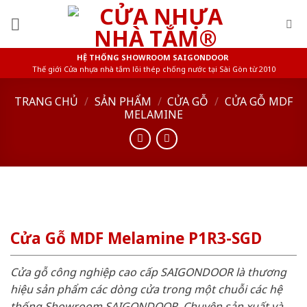
Skip
to
content
HỆ THỐNG SHOWROOM SAIGONDOOR
Thế giới Cửa nhựa nhà tắm lõi thép chống nước tại Sài Gòn từ 2010
TRANG CHỦ
/
SẢN PHẨM
/
CỬA GỖ
/
CỬA GỖ MDF
MELAMINE
Cửa Gỗ MDF Melamine P1R3-SGD
Cửa gỗ công nghiệp cao cấp SAIGONDOOR là thương
hiệu sản phẩm các dòng cửa trong một chuỗi các hệ
thống Showroom SAIGONDOOR. Chuyên sản xuất và