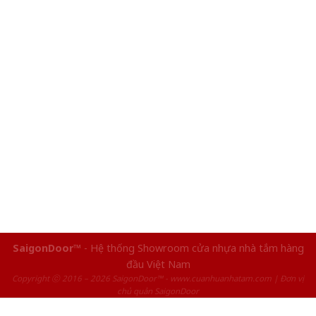
SaigonDoor™
- Hệ thống Showroom cửa nhựa nhà tắm hàng
đầu Việt Nam
Copyright ⓒ 2016 – 2026 SaigonDoor™ - www.cuanhuanhatam.com | Đơn vị
chủ quản SaigonDoor