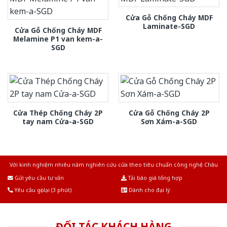
Cửa Gỗ Chống Cháy MDF
Laminate-SGD
Cửa Gỗ Chống Cháy MDF
Melamine P1 van kem-a-
SGD
Cửa Thép Chống Cháy 2P
Cửa Gỗ Chống Cháy 2P
tay nam Cửa-a-SGD
Sơn Xám-a-SGD
Với kinh nghiệm nhiêu năm nghiên cứu cửa theo tiêu chuẩn công nghệ Châu
Âu.Chúng tôi tự tin là nhà sản xuất & cung cấp hàng đầu tại Việt Nam!
Gửi yêu cầu tư vấn
Tải báo giá tổng hợp
Yêu cầu gọi lại (3 phút)
Dành cho đại lý
ĐỐI TÁC KHÁCH HÀNG