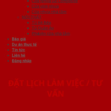
Cửa Nhựa Gỗ Composite
Cửa vòm nhựa
Cửa nhựa nhà tắm
NỘI THẤT
Tủ Kệ Bếp
Tủ Quần Áo
Phụ kiện cửa nhà tắm
Báo giá
Dự án thực tế
Tin tức
Liên hệ
Đăng nhập
ĐẶT LỊCH LÀM VIỆC / TƯ
VẤN