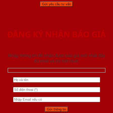
ĐĂNG KÝ NHẬN BÁO GIÁ
Nhập thông tin để nhận được báo giá mới nhât đầy
đủ nhất và chi tiết nhất.