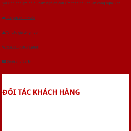
Với kinh nghiệm nhiêu năm nghiên cứu cửa theo tiêu chuẩn công nghệ Châu
Âu.Chúng tôi tự tin là nhà sản xuất & cung cấp hàng đầu tại Việt Nam!
Gửi yêu cầu tư vấn
Tải báo giá tổng hợp
Yêu cầu gọi lại (3 phút)
Dành cho đại lý
ĐỐI TÁC KHÁCH HÀNG