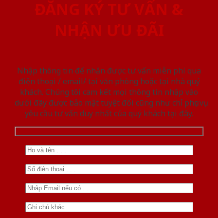
ĐĂNG KÝ TƯ VẤN &
NHẬN ƯU ĐÃI
Nhập thông tin để nhận được tư vấn miễn phí qua
điện thoại / email/ tại văn phòng hoặc tại nhà quý
khách. Chúng tôi cam kết mọi thông tin nhập vào
dưới đây được bảo mật tuyệt đối cũng như chỉ phục vụ
yêu cầu tư vấn duy nhất của quý khách tại đây.