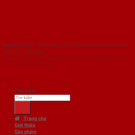
SaigonDoor™
- Hệ thống Showroom cửa nhựa nhà tắm
hàng đầu Việt Nam
Copyright ⓒ 2016 – 2026 SaigonDoor™ - www.cuanhuanhatam.com |
Đơn vị chủ quản SaigonDoor
Tìm kiếm:
Trang chủ
Giới thiệu
Sản phẩm