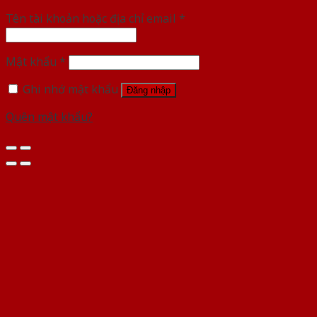
Tên tài khoản hoặc địa chỉ email
*
Mật khẩu
*
Ghi nhớ mật khẩu
Đăng nhập
Quên mật khẩu?