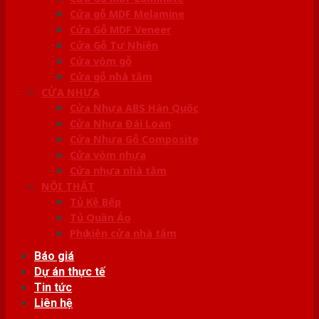
Cửa gỗ MDF Melamine
Cửa Gỗ MDF Veneer
Cửa Gỗ Tự Nhiên
Cửa vòm gỗ
Cửa gỗ nhà tắm
CỬA NHỰA
Cửa Nhựa ABS Hàn Quốc
Cửa Nhựa Đài Loan
Cửa Nhựa Gỗ Composite
Cửa vòm nhựa
Cửa nhựa nhà tắm
NỘI THẤT
Tủ Kệ Bếp
Tủ Quần Áo
Phụ kiện cửa nhà tắm
Báo giá
Dự án thực tế
Tin tức
Liên hệ