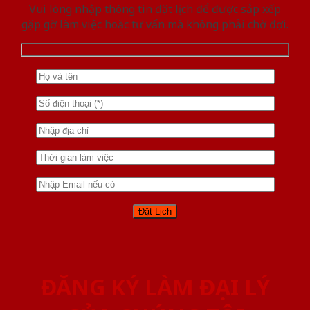
Vui lòng nhập thông tin đặt lịch để được sắp xếp
gặp gỡ làm việc hoăc tư vấn mà không phải chờ đợi.
ĐĂNG KÝ LÀM ĐẠI LÝ