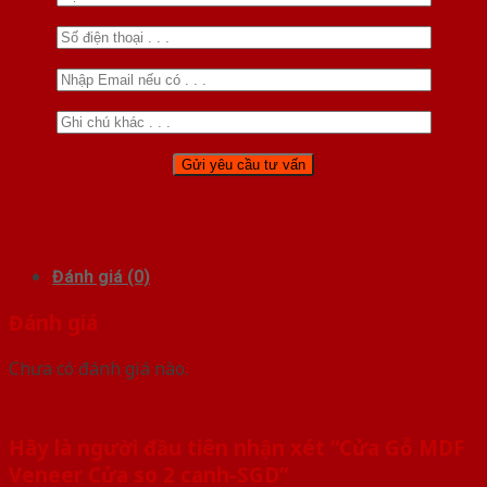
Đánh giá (0)
Đánh giá
Chưa có đánh giá nào.
Hãy là người đầu tiên nhận xét “Cửa Gỗ MDF
Veneer Cửa so 2 canh-SGD”