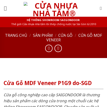
Skip
to
content
HỆ THỐNG SHOWROOM SAIGONDOOR
Thế giới Cửa nhựa nhà tắm lõi thép chống nước tại Sài Gòn từ 2010
TRANG CHỦ
/
SẢN PHẨM
/
CỬA GỖ
/
CỬA GỖ MDF
VENEER
Cửa Gỗ MDF Veneer P1G9 do-SGD
Cửa gỗ công nghiệp cao cấp SAIGONDOOR là thương
hiệu sản phẩm các dòng cửa trong một chuỗi các hệ
thống Showroom SAIGONDOOR. Chuyên sản xuất và