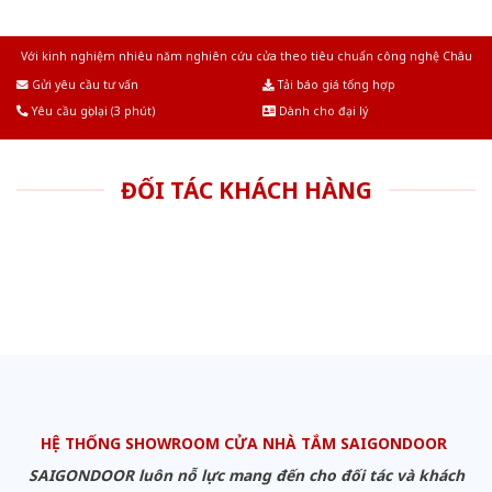
Với kinh nghiệm nhiêu năm nghiên cứu cửa theo tiêu chuẩn công nghệ Châu
Âu.Chúng tôi tự tin là nhà sản xuất & cung cấp hàng đầu tại Việt Nam!
Gửi yêu cầu tư vấn
Tải báo giá tổng hợp
Yêu cầu gọi lại (3 phút)
Dành cho đại lý
ĐỐI TÁC KHÁCH HÀNG
HỆ THỐNG SHOWROOM CỬA NHÀ TẮM SAIGONDOOR
SAIGONDOOR luôn nỗ lực mang đến cho đối tác và khách