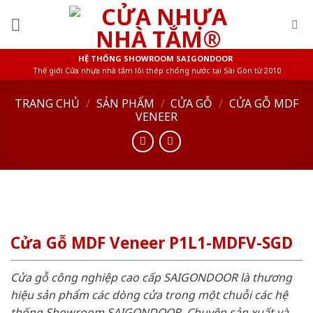
Skip
to
content
HỆ THỐNG SHOWROOM SAIGONDOOR
Thế giới Cửa nhựa nhà tắm lõi thép chống nước tại Sài Gòn từ 2010
TRANG CHỦ
/
SẢN PHẨM
/
CỬA GỖ
/
CỬA GỖ MDF
VENEER
Cửa Gỗ MDF Veneer P1L1-MDFV-SGD
Cửa gỗ công nghiệp cao cấp SAIGONDOOR là thương
hiệu sản phẩm các dòng cửa trong một chuỗi các hệ
thống Showroom SAIGONDOOR. Chuyên sản xuất và