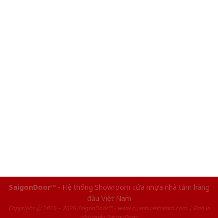
SaigonDoor™
- Hệ thống Showroom cửa nhựa nhà tắm hàng
đầu Việt Nam
Copyright ⓒ 2016 – 2026 SaigonDoor™ - www.cuanhuanhatam.com | Đơn vị
chủ quản SaigonDoor