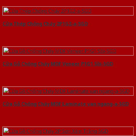
Cửa Thép Chống Cháy 2P1G2-a-SGD
Cửa Gỗ Chống Cháy MDF Veneer P1G1 Sồi-SGD
Cửa Gỗ Chống Cháy MDF Laminate van ngang-a-SGD