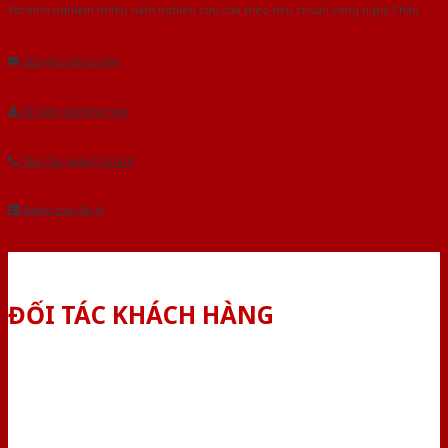
Với kinh nghiệm nhiêu năm nghiên cứu cửa theo tiêu chuẩn công nghệ Châu
Âu.Chúng tôi tự tin là nhà sản xuất & cung cấp hàng đầu tại Việt Nam!
Gửi yêu cầu tư vấn
Tải báo giá tổng hợp
Yêu cầu gọi lại (3 phút)
Dành cho đại lý
ĐỐI TÁC KHÁCH HÀNG