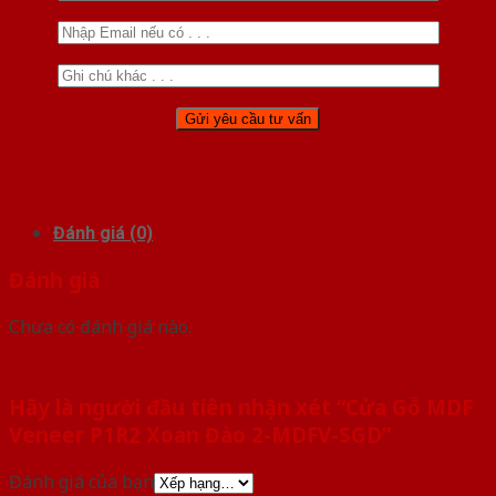
Đánh giá (0)
Đánh giá
Chưa có đánh giá nào.
Hãy là người đầu tiên nhận xét “Cửa Gỗ MDF
Veneer P1R2 Xoan Đào 2-MDFV-SGD”
Đánh giá của bạn