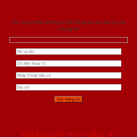
Vui lòng nhập thông tin để đăng ký làm đại lý của
chúng tôi
ĐĂNG KÝ TƯ VẤN &