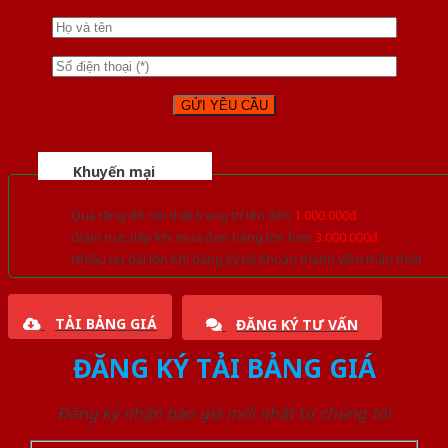
Khuyến mại
Quà tặng đồ nội thất trang trí lên đến
1.000.000đ
Giảm trực tiếp khi mua đơn hàng lớn hơn
3.000.000đ
Nhiều ưu đãi lớn khi đăng ký tài khoản thành viên thân thiết
TẢI BẢNG GIÁ
ĐĂNG KÝ TƯ VẤN
ĐĂNG KÝ TẢI BẢNG GIÁ
Đăng ký nhận báo giá mới nhất từ chúng tôi