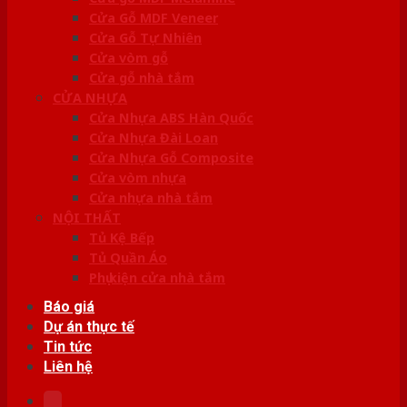
Cửa Gỗ MDF Veneer
Cửa Gỗ Tự Nhiên
Cửa vòm gỗ
Cửa gỗ nhà tắm
CỬA NHỰA
Cửa Nhựa ABS Hàn Quốc
Cửa Nhựa Đài Loan
Cửa Nhựa Gỗ Composite
Cửa vòm nhựa
Cửa nhựa nhà tắm
NỘI THẤT
Tủ Kệ Bếp
Tủ Quần Áo
Phụ kiện cửa nhà tắm
Báo giá
Dự án thực tế
Tin tức
Liên hệ