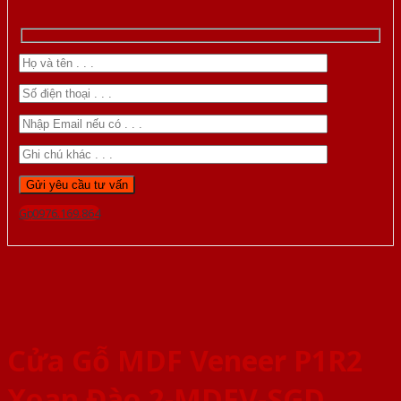
Gọi 0976.169.864
Cửa Gỗ MDF Veneer P1R2
Xoan Đào 2-MDFV-SGD