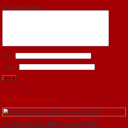
Nhận xét của bạn
*
Tên
*
Email
*
Sản phẩm tương tự
Cửa Gỗ Chống Cháy MDF Laminate P1-SGD