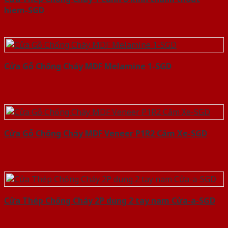
hiem-SGD
Cửa Gỗ Chống Cháy MDF Melamine 1-SGD
Cửa Gỗ Chống Cháy MDF Veneer P1R2 Căm Xe-SGD
Cửa Thép Chống Cháy 2P dung 2 tay nam Cửa-a-SGD