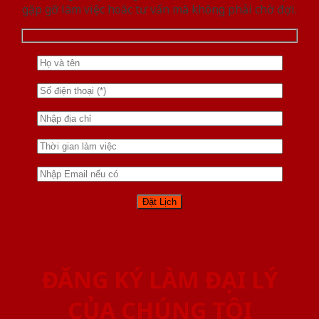
gặp gỡ làm việc hoăc tư vấn mà không phải chờ đợi.
ĐĂNG KÝ LÀM ĐẠI LÝ
CỦA CHÚNG TÔI