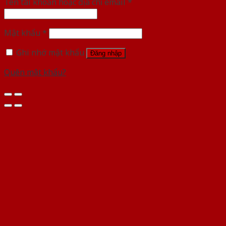
Tên tài khoản hoặc địa chỉ email
*
Mật khẩu
*
Ghi nhớ mật khẩu
Đăng nhập
Quên mật khẩu?