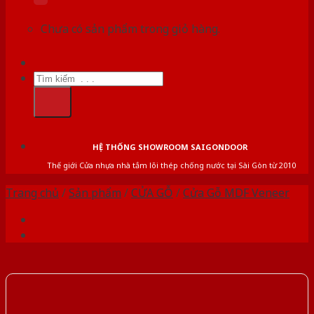
Chưa có sản phẩm trong giỏ hàng.
Tìm
kiếm:
HỆ THỐNG SHOWROOM SAIGONDOOR
Thế giới Cửa nhựa nhà tắm lõi thép chống nước tại Sài Gòn từ 2010
Trang chủ
/
Sản phẩm
/
CỬA GỖ
/
Cửa Gỗ MDF Veneer