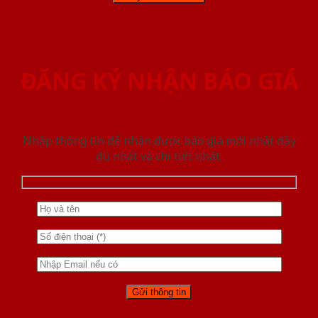
ĐĂNG KÝ NHẬN BÁO GIÁ
Nhập thông tin để nhận được báo giá mới nhât đầy
đủ nhất và chi tiết nhất.