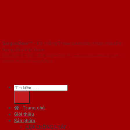
SaigonDoor™
- Hệ thống Showroom cửa nhựa nhà tắm
hàng đầu Việt Nam
Copyright ⓒ 2016 – 2026 SaigonDoor™ - www.cuanhuanhatam.com |
Đơn vị chủ quản SaigonDoor
Tìm
kiếm:
Trang chủ
Giới thiệu
Sản phẩm
CỬA CHỐNG CHÁY