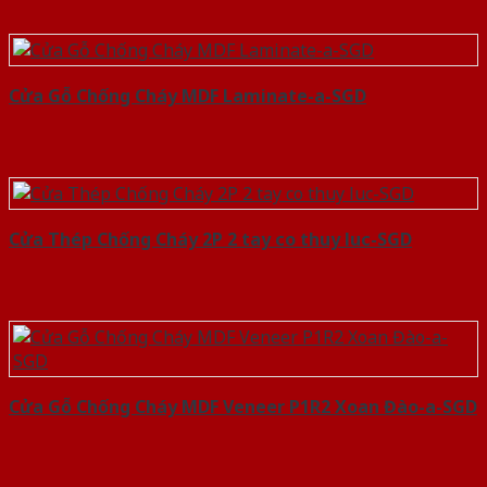
Cửa Gỗ Chống Cháy MDF Laminate-a-SGD
Cửa Thép Chống Cháy 2P 2 tay co thuy luc-SGD
Cửa Gỗ Chống Cháy MDF Veneer P1R2 Xoan Đào-a-SGD