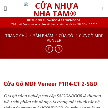
Skip
to
content
HỆ THỐNG SHOWROOM SAIGONDOOR
Thế giới Cửa nhựa nhà tắm lõi thép chống nước tại Sài Gòn từ 2010
TRANG CHỦ
/
SẢN PHẨM
/
CỬA GỖ
/
CỬA GỖ MDF
VENEER
Cửa Gỗ MDF Veneer P1R4-C1 2-SGD
Cửa gỗ công nghiệp cao cấp SAIGONDOOR là thương
hiệu sản phẩm các dòng cửa trong một chuỗi các hệ
thống Showroom SAIGONDOOR. Chuyên sản xuất và