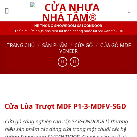
Skip
to
content
HỆ THỐNG SHOWROOM SAIGONDOOR
Thế giới Cửa nhựa nhà tắm lõi thép chống nước tại Sài Gòn từ 2010
TRANG CHỦ
/
SẢN PHẨM
/
CỬA GỖ
/
CỬA GỖ MDF
VENEER
Cửa Lùa Trượt MDF P1-3-MDFV-SGD
Cửa gỗ công nghiệp cao cấp SAIGONDOOR là thương
hiệu sản phẩm các dòng cửa trong một chuỗi các hệ
thống Showroom SAIGONDOOR. Chuyên sản xuất và