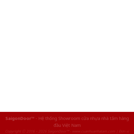
SaigonDoor™
- Hệ thống Showroom cửa nhựa nhà tắm hàng
đầu Việt Nam
Copyright ⓒ 2016 – 2026 SaigonDoor™ - www.cuanhuanhatam.com | Đơn vị