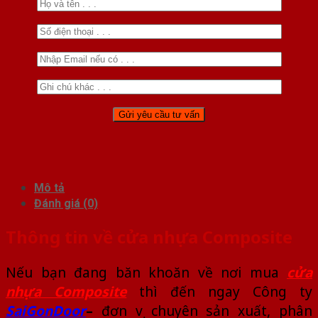
Mô tả
Đánh giá (0)
Thông tin về cửa nhựa Composite
Nếu bạn đang băn khoăn về nơi mua
cửa
nhựa Composite
thì đến ngay Công ty
SaiGonDoor
–
đơn vị chuyên sản xuất, phân