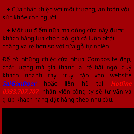
+ Cửa thân thiện với môi trường, an toàn với
sức khỏe con người
+ Một ưu điểm nữa mà dòng cửa này được
khách hàng lựa chọn bởi giá cả luôn phải
chăng và rẻ hơn so với cửa gỗ tự nhiên.
Để có những chiếc cửa nhựa Composite đẹp,
chất lượng mà giá thành lại rẻ bất ngờ, quý
khách nhanh tay truy cập vào website
SaiGonDoor
hoặc liên hệ tại
Hotline
0933.707.707
, nhân viên công ty sẽ tư vấn và
giúp khách hàng đặt hàng theo nhu cầu.