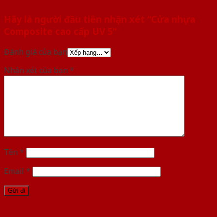
Hãy là người đầu tiên nhận xét “Cửa nhựa
Composite cao cấp UV 5”
Đánh giá của bạn
Nhận xét của bạn
*
Tên
*
Email
*