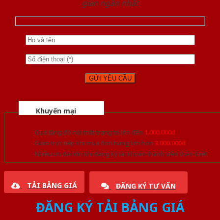
gian ngắn nhất
Khuyến mại
Quà tặng đồ nội thất trang trí lên đến
1.000.000đ
Giảm trực tiếp khi mua đơn hàng lớn hơn
3.000.000đ
Nhiều ưu đãi lớn khi đăng ký tài khoản thành viên thân thiết
TẢI BẢNG GIÁ
ĐĂNG KÝ TƯ VẤN
ĐĂNG KÝ TẢI BẢNG GIÁ