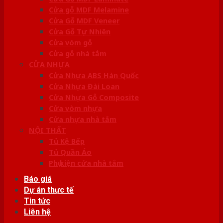
Cửa gỗ MDF Melamine
Cửa Gỗ MDF Veneer
Cửa Gỗ Tự Nhiên
Cửa vòm gỗ
Cửa gỗ nhà tắm
CỬA NHỰA
Cửa Nhựa ABS Hàn Quốc
Cửa Nhựa Đài Loan
Cửa Nhựa Gỗ Composite
Cửa vòm nhựa
Cửa nhựa nhà tắm
NỘI THẤT
Tủ Kệ Bếp
Tủ Quần Áo
Phụ kiện cửa nhà tắm
Báo giá
Dự án thực tế
Tin tức
Liên hệ