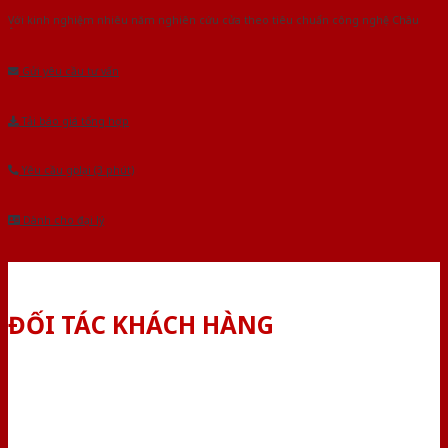
Với kinh nghiệm nhiêu năm nghiên cứu cửa theo tiêu chuẩn công nghệ Châu
Âu.Chúng tôi tự tin là nhà sản xuất & cung cấp hàng đầu tại Việt Nam!
Gửi yêu cầu tư vấn
Tải báo giá tổng hợp
Yêu cầu gọi lại (3 phút)
Dành cho đại lý
ĐỐI TÁC KHÁCH HÀNG