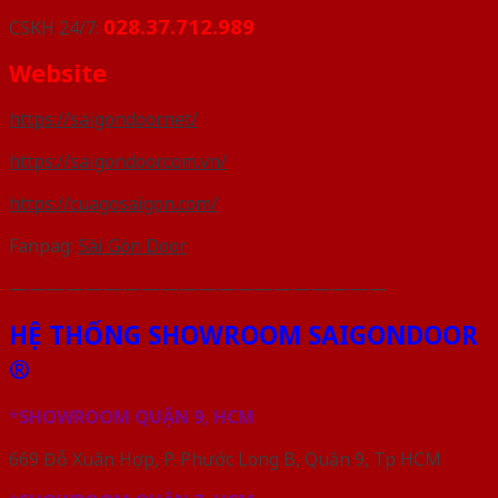
028.37.712.989
CSKH 24/7:
Website
https://saigondoor.net/
https://saigondoor.com.vn/
https://cuagosaigon.com/
Fanpag:
Sài Gòn Door
————————————————————
HỆ THỐNG SHOWROOM SAIGONDOOR
®
*
SHOWROOM QUẬN 9, HCM
669 Đỗ Xuân Hợp, P. Phước Long B, Quận 9, Tp HCM