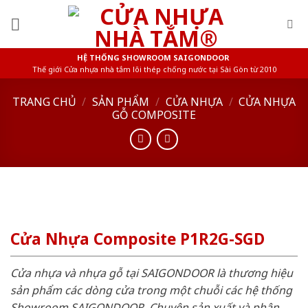
Skip
to
content
HỆ THỐNG SHOWROOM SAIGONDOOR
Thế giới Cửa nhựa nhà tắm lõi thép chống nước tại Sài Gòn từ 2010
TRANG CHỦ
/
SẢN PHẨM
/
CỬA NHỰA
/
CỬA NHỰA
GỖ COMPOSITE
Cửa Nhựa Composite P1R2G-SGD
Cửa nhựa và nhựa gỗ tại SAIGONDOOR là thương hiệu
sản phẩm các dòng cửa trong một chuỗi các hệ thống
Showroom SAIGONDOOR. Chuyên sản xuất và phân