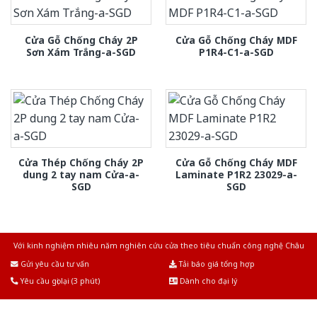
Cửa Gỗ Chống Cháy 2P
Cửa Gỗ Chống Cháy MDF
Sơn Xám Trắng-a-SGD
P1R4-C1-a-SGD
Cửa Thép Chống Cháy 2P
Cửa Gỗ Chống Cháy MDF
dung 2 tay nam Cửa-a-
Laminate P1R2 23029-a-
SGD
SGD
Với kinh nghiệm nhiêu năm nghiên cứu cửa theo tiêu chuẩn công nghệ Châu
Âu.Chúng tôi tự tin là nhà sản xuất & cung cấp hàng đầu tại Việt Nam!
Gửi yêu cầu tư vấn
Tải báo giá tổng hợp
Yêu cầu gọi lại (3 phút)
Dành cho đại lý