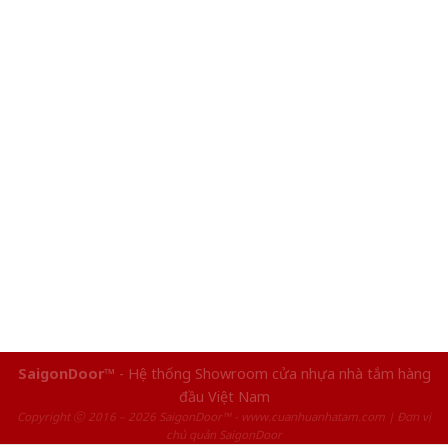
SaigonDoor™
- Hệ thống Showroom cửa nhựa nhà tắm hàng
đầu Việt Nam
Copyright ⓒ 2016 – 2026 SaigonDoor™ - www.cuanhuanhatam.com | Đơn vị
chủ quản SaigonDoor