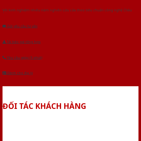
Với kinh nghiệm nhiêu năm nghiên cứu cửa theo tiêu chuẩn công nghệ Châu
Âu.Chúng tôi tự tin là nhà sản xuất & cung cấp hàng đầu tại Việt Nam!
Gửi yêu cầu tư vấn
Tải báo giá tổng hợp
Yêu cầu gọi lại (3 phút)
Dành cho đại lý
ĐỐI TÁC KHÁCH HÀNG