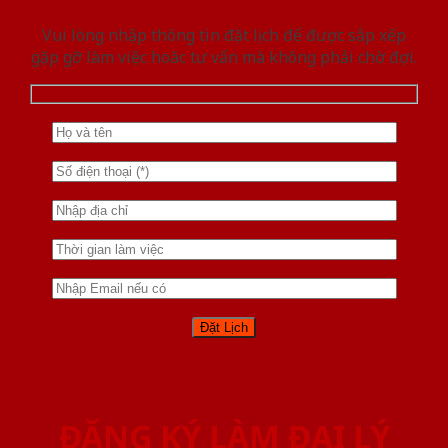
Vui lòng nhập thông tin đặt lịch để được sắp xếp
gặp gỡ làm việc hoăc tư vấn mà không phải chờ đợi.
ĐĂNG KÝ LÀM ĐẠI LÝ