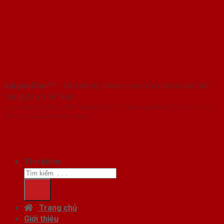
SaigonDoor™
- Hệ thống Showroom cửa nhựa nhà tắm
hàng đầu Việt Nam
Copyright ⓒ 2016 – 2026 SaigonDoor™ - www.cuanhuanhatam.com |
Đơn vị chủ quản SaigonDoor
Tìm kiếm:
Trang chủ
Giới thiệu