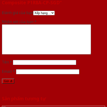
Composite P1R8A-CP-SGD”
Đánh giá của bạn
Nhận xét của bạn
*
Tên
*
Email
*
Sản phẩm tương tự