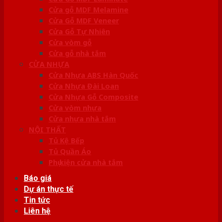
Cửa gỗ MDF Melamine
Cửa Gỗ MDF Veneer
Cửa Gỗ Tự Nhiên
Cửa vòm gỗ
Cửa gỗ nhà tắm
CỬA NHỰA
Cửa Nhựa ABS Hàn Quốc
Cửa Nhựa Đài Loan
Cửa Nhựa Gỗ Composite
Cửa vòm nhựa
Cửa nhựa nhà tắm
NỘI THẤT
Tủ Kệ Bếp
Tủ Quần Áo
Phụ kiện cửa nhà tắm
Báo giá
Dự án thực tế
Tin tức
Liên hệ