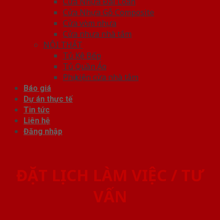
Cửa Nhựa Đài Loan
Cửa Nhựa Gỗ Composite
Cửa vòm nhựa
Cửa nhựa nhà tắm
NỘI THẤT
Tủ Kệ Bếp
Tủ Quần Áo
Phụ kiện cửa nhà tắm
Báo giá
Dự án thực tế
Tin tức
Liên hệ
Đăng nhập
ĐẶT LỊCH LÀM VIỆC / TƯ
VẤN