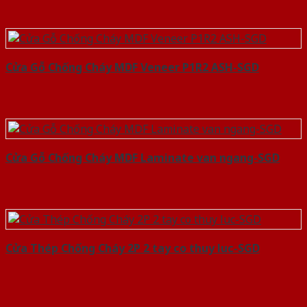
Cửa Gỗ Chống Cháy MDF Veneer P1R2 ASH-SGD
Cửa Gỗ Chống Cháy MDF Laminate van ngang-SGD
Cửa Thép Chống Cháy 2P 2 tay co thuy luc-SGD