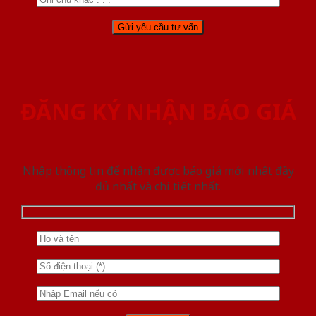
ĐĂNG KÝ NHẬN BÁO GIÁ
Nhập thông tin để nhận được báo giá mới nhât đầy
đủ nhất và chi tiết nhất.