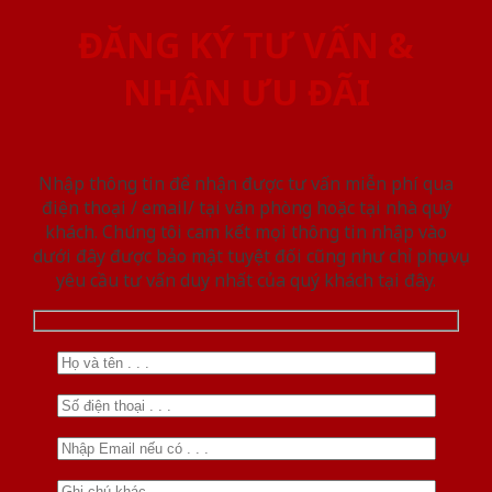
ĐĂNG KÝ TƯ VẤN &
NHẬN ƯU ĐÃI
Nhập thông tin để nhận được tư vấn miễn phí qua
điện thoại / email/ tại văn phòng hoặc tại nhà quý
khách. Chúng tôi cam kết mọi thông tin nhập vào
dưới đây được bảo mật tuyệt đối cũng như chỉ phục vụ
yêu cầu tư vấn duy nhất của quý khách tại đây.