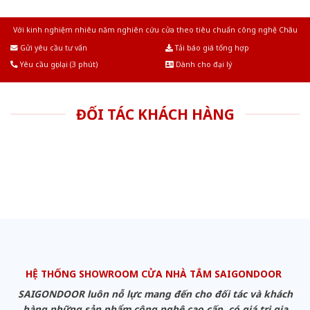
Với kinh nghiệm nhiêu năm nghiên cứu cửa theo tiêu chuẩn công nghệ Châu
Âu.Chúng tôi tự tin là nhà sản xuất & cung cấp hàng đầu tại Việt Nam!
Gửi yêu cầu tư vấn
Tải báo giá tổng hợp
Yêu cầu gọi lại (3 phút)
Dành cho đại lý
ĐỐI TÁC KHÁCH HÀNG
HỆ THỐNG SHOWROOM CỬA NHÀ TẮM SAIGONDOOR
SAIGONDOOR luôn nỗ lực mang đến cho đối tác và khách
hàng những sản phẩm công nghệ cao cấp, có giá trị gia