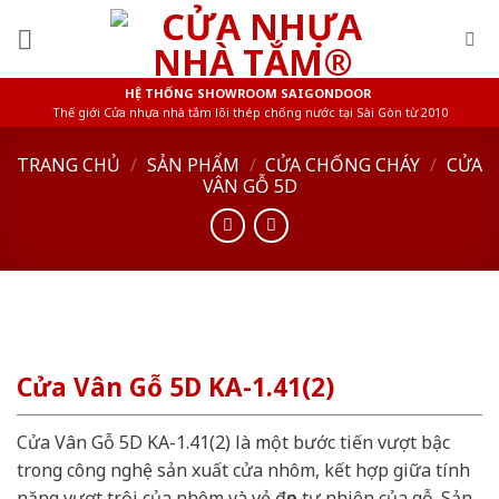
Skip
to
content
HỆ THỐNG SHOWROOM SAIGONDOOR
Thế giới Cửa nhựa nhà tắm lõi thép chống nước tại Sài Gòn từ 2010
TRANG CHỦ
/
SẢN PHẨM
/
CỬA CHỐNG CHÁY
/
CỬA
VÂN GỖ 5D
Cửa Vân Gỗ 5D KA-1.41(2)
Cửa Vân Gỗ 5D KA-1.41(2) là một bước tiến vượt bậc
trong công nghệ sản xuất cửa nhôm, kết hợp giữa tính
năng vượt trội của nhôm và vẻ đẹp tự nhiên của gỗ. Sản