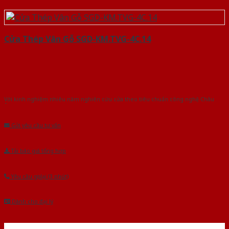
Cửa Thép Vân Gỗ SGD-KM.TVG-4C.14
Với kinh nghiệm nhiêu năm nghiên cứu cửa theo tiêu chuẩn công nghệ Châu
Âu.Chúng tôi tự tin là nhà sản xuất & cung cấp hàng đầu tại Việt Nam!
Gửi yêu cầu tư vấn
Tải báo giá tổng hợp
Yêu cầu gọi lại (3 phút)
Dành cho đại lý