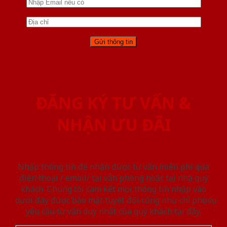
ĐĂNG KÝ TƯ VẤN &
NHẬN ƯU ĐÃI
Nhập thông tin để nhận được tư vấn miễn phí qua
điện thoại / email/ tại văn phòng hoặc tại nhà quý
khách. Chúng tôi cam kết mọi thông tin nhập vào
dưới đây được bảo mật tuyệt đối cũng như chỉ phục vụ
yêu cầu tư vấn duy nhất của quý khách tại đây.