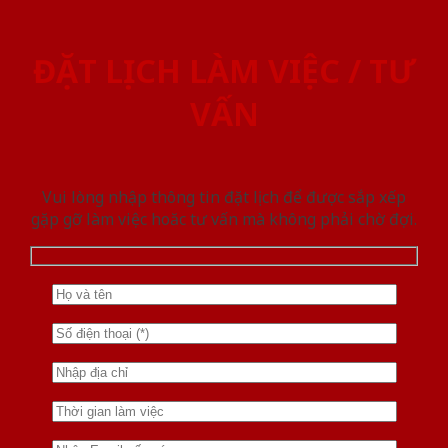
ĐẶT LỊCH LÀM VIỆC / TƯ
VẤN
Vui lòng nhập thông tin đặt lịch để được sắp xếp
gặp gỡ làm việc hoăc tư vấn mà không phải chờ đợi.