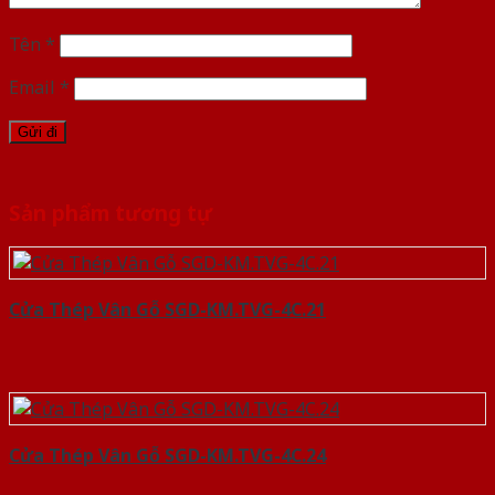
Tên
*
Email
*
Sản phẩm tương tự
Cửa Thép Vân Gỗ SGD-KM.TVG-4C.21
Cửa Thép Vân Gỗ SGD-KM.TVG-4C.24