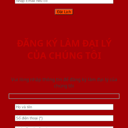
ĐĂNG KÝ LÀM ĐẠI LÝ
CỦA CHÚNG TÔI
Vui lòng nhập thông tin để đăng ký làm đại lý của
chúng tôi