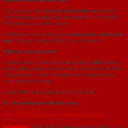
Thời gian gần đây,
cửa vòm nhựa Đài Loan
rất được
khách hàng ưa chuộng. Với kiểu dáng mới lạ, hấp dẫn,
chất lượng cửa đạt tiêu chuẩn
Cửa thường được sử dụng làm
cửa nhà tắm, cửa nhà vệ
sinh
trong các chung cư, khách sạn, nhà nghỉ,…
Mẫu cửa vòm nhựa ABS
Cửa được làm từ chất liệu nhựa tổng hợp
ABS
kết hợp
với các chất phụ gia khác như: chất tạo màu, chất ổn định,
chất ghép nối… nhằm mang đến chất lượng tốt nhất
trong quá trình sử dụng
Cửa có thiết kê đơn giản phù hợp làm
cửa
đi, cửa phòng ngủ, cửa ban công,…
Đơn Vị Thi Công Cửa Vòm Nhựa Uy Tín
SaiGonDoor
là đơn vị thi công cửa vòm nhựa khá uy tín