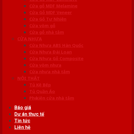
Cửa gỗ MDF Melamine
Cửa Gỗ MDF Veneer
Cửa Gỗ Tự Nhiên
Cửa vòm gỗ
Cửa gỗ nhà tắm
CỬA NHỰA
Cửa Nhựa ABS Hàn Quốc
Cửa Nhựa Đài Loan
Cửa Nhựa Gỗ Composite
Cửa vòm nhựa
Cửa nhựa nhà tắm
NỘI THẤT
Tủ Kệ Bếp
Tủ Quần Áo
Phụ kiện cửa nhà tắm
Báo giá
Dự án thực tế
Tin tức
Liên hệ