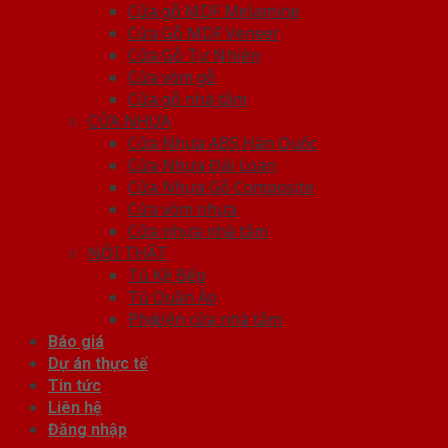
Cửa gỗ MDF Melamine
Cửa Gỗ MDF Veneer
Cửa Gỗ Tự Nhiên
Cửa vòm gỗ
Cửa gỗ nhà tắm
CỬA NHỰA
Cửa Nhựa ABS Hàn Quốc
Cửa Nhựa Đài Loan
Cửa Nhựa Gỗ Composite
Cửa vòm nhựa
Cửa nhựa nhà tắm
NỘI THẤT
Tủ Kệ Bếp
Tủ Quần Áo
Phụ kiện cửa nhà tắm
Báo giá
Dự án thực tế
Tin tức
Liên hệ
Đăng nhập