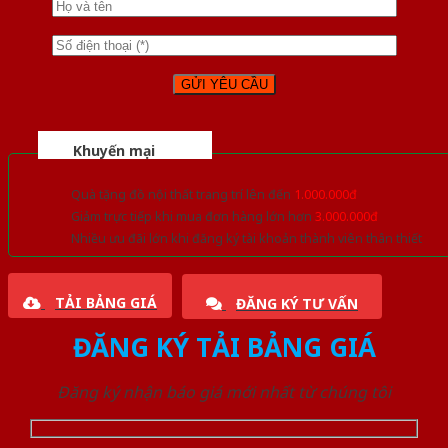
Khuyến mại
Quà tặng đồ nội thất trang trí lên đến
1.000.000đ
Giảm trực tiếp khi mua đơn hàng lớn hơn
3.000.000đ
Nhiều ưu đãi lớn khi đăng ký tài khoản thành viên thân thiết
TẢI BẢNG GIÁ
ĐĂNG KÝ TƯ VẤN
ĐĂNG KÝ TẢI BẢNG GIÁ
Đăng ký nhận báo giá mới nhất từ chúng tôi