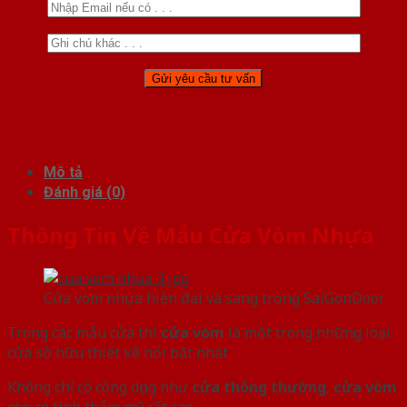
Mô tả
Đánh giá (0)
Thông Tin Về Mẫu Cửa Vòm Nhựa
Cửa vòm nhựa hiện đại và sang trọng SaiGonDoor
Trong các mẫu cửa thì
cửa vòm
là một trong những loại
cửa sở hữu thiết kế nổi bật nhất
Không chỉ có công dụng như
cửa thông thường
,
cửa vòm
còn có tính thẩm mỹ rất cao