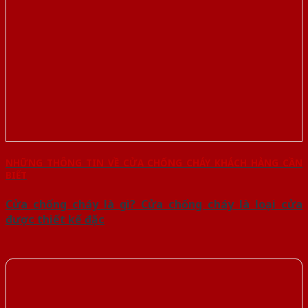
NHỮNG THÔNG TIN VỀ CỬA CHỐNG CHÁY KHÁCH HÀNG CẦN
BIẾT
Cửa chống cháy là gì? Cửa chống cháy là loại cửa
được thiết kế đặc