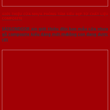
GIỚI THIỆU CỬA NHỰA PHÒNG TẮM SIÊU ĐẸP TỪ CHẤT LIỆU
COMPOSITE
SAIGONDOOR xin giới thiệu đến bạn mẫu cửa nhựa
gỗ composite kiểu dáng mới mẹ bồng con đang được
rất