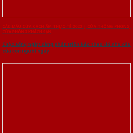
CÁC MẪU CỬA CÁCH ÂM THỰC TẾ 2022 | CỬA THÔNG PHÒNG,
CỬA PHÒNG KHÁCH SẠN
Cuộc sống ngày càng phát triển kéo theo đó nhu cầu
của con người ngày