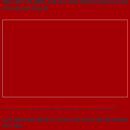
Bên cạnh ưu điểm, kết cấu, ứng dụng thì báo giá cửa
nhựa giả gỗ cũng là
CỬA NHỰA GIẢ GỖ LÀ GÌ? MUA CỬA NHỰA GIẢ GỖ Ở ĐÂU?
Cửa nhựa giả gỗ là gì? Mua cửa nhựa giả gỗ ở đâu?
Nếu như