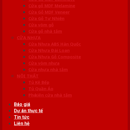
Cửa gỗ MDF Melamine
Cửa Gỗ MDF Veneer
Cửa Gỗ Tự Nhiên
Cửa vòm gỗ
Cửa gỗ nhà tắm
CỬA NHỰA
Cửa Nhựa ABS Hàn Quốc
Cửa Nhựa Đài Loan
Cửa Nhựa Gỗ Composite
Cửa vòm nhựa
Cửa nhựa nhà tắm
NỘI THẤT
Tủ Kệ Bếp
Tủ Quần Áo
Phụ kiện cửa nhà tắm
Báo giá
Dự án thực tế
Tin tức
Liên hệ