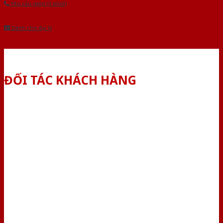
Yêu cầu gọi lại (3 phút)
Dành cho đại lý
ĐỐI TÁC KHÁCH HÀNG