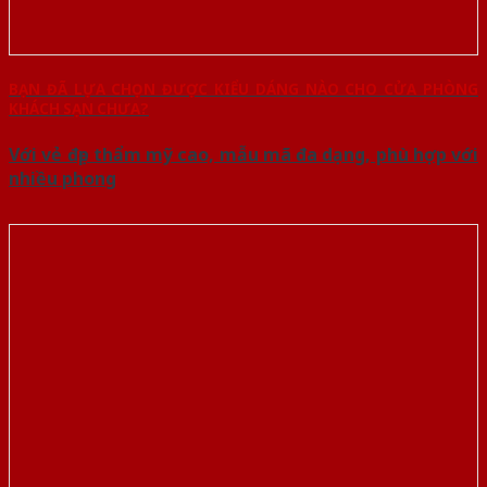
BẠN ĐÃ LỰA CHỌN ĐƯỢC KIỂU DÁNG NÀO CHO CỬA PHÒNG
KHÁCH SẠN CHƯA?
Với vẻ đẹp thẩm mỹ cao, mẫu mã đa dạng, phù hợp với
nhiều phong