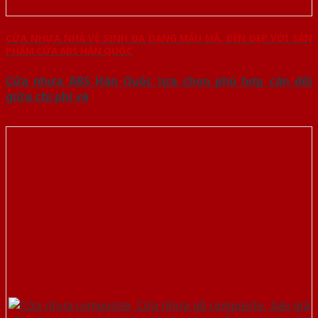
CỬA NHỰA NHÀ VỆ SINH ĐA DẠNG MẪU MÃ, BỀN ĐẸP VỚI SẢN
PHẨM CỬA ABS HÀN QUỐC
Cửa nhựa ABS Hàn Quốc lựa chọn phù hợp cân đối
giữa chi phí và