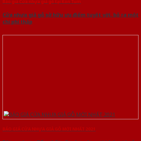
Báo giá Cửa nhựa giả gỗ tại Kon Tum
Cửa nhựa giả gỗ sở hữu ưu điểm tuyệt vời, bỏ ra một
chi phí thấp
BÁO GIÁ CỬA NHỰA GIẢ GỖ MỚI NHẤT 2021