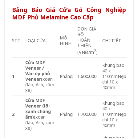
Bảng Báo Giá Cửa Gỗ Công Nghiệp
MDF Phủ Melamine Cao Cấp
ĐƠN GIÁ
BỘ
MÔ
HOÀN
STT
LOẠI CỬA
CHI TIẾT
HÌNH
THIỆN
2
(VNĐ/m
)
Cửa MDF
Khung bao
Veneer /
40 x
Ván ép phủ
1
Phẳng
1.600.000
110mmNẹp
Veneer
(xoan
chỉ 10 x
đào, Ash, căm
40mm
xe)
Cửa MDF
Khung bao
Veneer (lõi
40 x
xanh chống
2
Phẳng
1.700.000
110mmNẹp
ẩm)
(xoan
chỉ 10 x
đào, Ash, căm
40mm
xe)