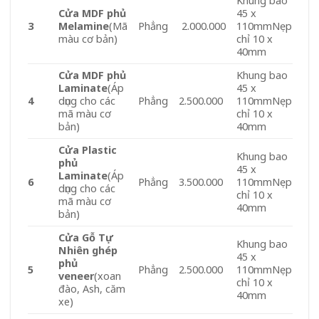
Khung bao
Cửa MDF phủ
45 x
3
Melamine
(Mã
Phẳng
2.000.000
110mmNẹp
màu cơ bản)
chỉ 10 x
40mm
Cửa MDF phủ
Khung bao
Laminate
(Áp
45 x
4
dụng cho các
Phẳng
2.500.000
110mmNẹp
mã màu cơ
chỉ 10 x
bản)
40mm
Cửa Plastic
Khung bao
phủ
45 x
Laminate
(Áp
6
Phẳng
3.500.000
110mmNẹp
dụng cho các
chỉ 10 x
mã màu cơ
40mm
bản)
Cửa Gỗ Tự
Khung bao
Nhiên ghép
45 x
phủ
5
Phẳng
2.500.000
110mmNẹp
veneer
(xoan
chỉ 10 x
đào, Ash, căm
40mm
xe)