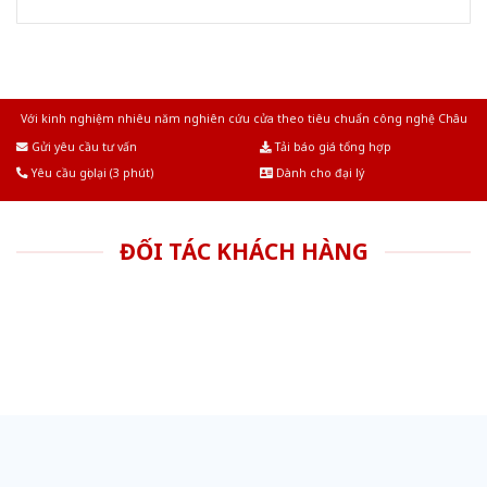
Với kinh nghiệm nhiêu năm nghiên cứu cửa theo tiêu chuẩn công nghệ Châu
Âu.Chúng tôi tự tin là nhà sản xuất & cung cấp hàng đầu tại Việt Nam!
Gửi yêu cầu tư vấn
Tải báo giá tổng hợp
Yêu cầu gọi lại (3 phút)
Dành cho đại lý
ĐỐI TÁC KHÁCH HÀNG