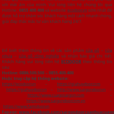
với mái ấm của mình. Vui lòng liên hệ chúng tôi qua
Hotline :
0855 400 400
và website:
ecodoor.vn
sớm nhất để
được hỗ trợ chăm sóc khách hàng một cách nhanh chóng,
giải đáp thắc mắc tư vấn khách hàng 24/7.
Để biết thêm thông tin về các sản phẩm
cửa gỗ
–
cửa
nhựa
–
cửa gỗ công nghiệp
và nhận báo giá chi tiết.
Khách hàng vui lòng liên hệ
ECODOOR
theo thông tin
sau:
Hotline:
0886.500.500 – 0855.400.400
Hoặc truy cập hệ thống website:
https://ecodoor.vn
–
https://giahuydoor.com
–
https://giahuydoor.vn
–
http://www.saigondoor.vn
–
https://www.cuagosaigon.com
–
https://www.saigondoor.com.vn
–
https://www.famidoor.vn
Fapage:
www.facebook.com/saigondoorcuanhuacuag