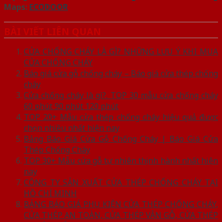
Maps:
ECODOOR
BÀI VIẾT LIÊN QUAN
CỬA CHỐNG CHÁY LÀ GÌ? NHỮNG LƯU Ý KHI MUA
CỬA CHỐNG CHÁY
Báo giá cửa gỗ chống cháy – Báo giá cửa thép chống
cháy
Cửa chống cháy là gì?. TOP 30 mẫu cửa chống cháy
60 phút 90 phút 120 phút
TOP 20+ Mẫu cửa thép chống cháy hiệu quả được
chọn nhiều nhất hiện nay
Bảng Báo Giá Cửa Gỗ Chống Cháy | Báo Giá Cửa
Thép Chống Cháy
TOP 30+ Mẫu cửa gỗ tự nhiên thịnh hành nhất hiện
nay
CÔNG TY SẢN XUẤT CỬA THÉP CHỐNG CHÁY TẠI
HỒ CHÍ MINH
BẢNG BÁO GIÁ PHỤ KIỆN CỬA THÉP CHỐNG CHÁY,
CỬA THÉP AN TOÀN, CỬA THÉP VÂN GỖ, CỬA THÉP