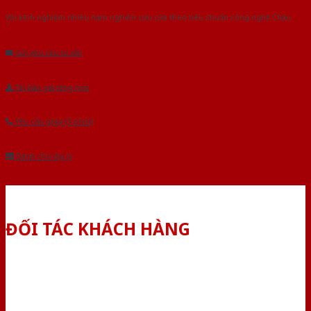
Với kinh nghiệm nhiêu năm nghiên cứu cửa theo tiêu chuẩn công nghệ Châu
Âu.Chúng tôi tự tin là nhà sản xuất & cung cấp hàng đầu tại Việt Nam!
Gửi yêu cầu tư vấn
Tải báo giá tổng hợp
Yêu cầu gọi lại (3 phút)
Dành cho đại lý
ĐỐI TÁC KHÁCH HÀNG