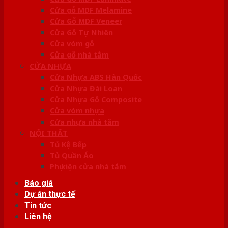
Cửa gỗ MDF Melamine
Cửa Gỗ MDF Veneer
Cửa Gỗ Tự Nhiên
Cửa vòm gỗ
Cửa gỗ nhà tắm
CỬA NHỰA
Cửa Nhựa ABS Hàn Quốc
Cửa Nhựa Đài Loan
Cửa Nhựa Gỗ Composite
Cửa vòm nhựa
Cửa nhựa nhà tắm
NỘI THẤT
Tủ Kệ Bếp
Tủ Quần Áo
Phụ kiện cửa nhà tắm
Báo giá
Dự án thực tế
Tin tức
Liên hệ