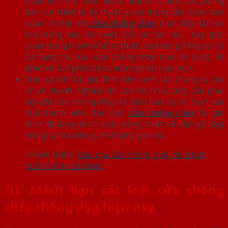
đoàn lớn nhỏ khác nhau, đều có ít nhất các phòng
ban với thiết bị kỹ thuật quan trọng cần được bảo
quản. Vì thế mà
cửa chống cháy
được lắp đặt với
khả năng bảo vệ tuyệt đối các tài liệu, máy móc
quan trọng tránh những thiệt hại không đáng có. Có
đa dạng các loại cửa chống cháy như 60 phút, 90
phút và 120 phút để doanh nghiệp lựa chọn.
Khu vực căn hộ gia đình: Bên cạnh các chung cư cao
ốc và doanh nghiệp thì căn hộ nhỏ cũng cần phải
lắp đặt cửa chống cháy để đảm bảo sự an toàn của
mọi thành viên. Đặc biệt
cửa chống cháy
tại gia
đình thường sẽ có kiểu dáng thiết kế vân gỗ đẹp
mắt giúp tôn lên gu thẩm mỹ gia chủ.
>>Xem thêm:
Báo giá cửa chống cháy 90 phút
mới nhất tại Ecodoor
III. Mách bạn các loại cửa chống
cháy thông dụng hiện nay