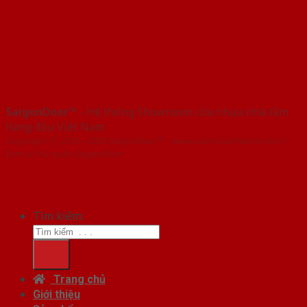
SaigonDoor™
- Hệ thống Showroom cửa nhựa nhà tắm
hàng đầu Việt Nam
Copyright ⓒ 2016 – 2026 SaigonDoor™ - www.cuanhuanhatam.com |
Đơn vị chủ quản SaigonDoor
Tìm kiếm:
Trang chủ
Giới thiệu