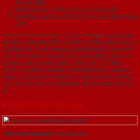
THOÁT HIỂM
BÁO GIÁ CỬA THÉP CHỐNG CHÁY [12/2021]
Bảng Báo Giá Cửa Gỗ Chống Cháy, Cửa Thép Chống
Cháy
This entry was posted in
Tin tức
and tagged
báo giá cửa
gỗ chống cháy
,
BÁO GIÁ CỬA THÉP CHỐNG CHÁY
,
báo giá
cửa thép Hàn Quốc
,
báo giá cửa thép vân gỗ
,
cửa chống
cháy
,
cửa chống cháy bằng gỗ
,
Cửa Gỗ Chống Cháy
,
cửa
gỗ ngăn cháy Cửa thép chống cháy
,
CỬA THÉP HÀN
QUỐC
,
Cửa thép ngăn cháy
,
cửa thép vân gỗ
,
cửa thoát
hiểm
,
thi công cửa chống cháy
,
thi công cửa thép chống
cháy
,
thi công cửa thép Hàn Quốc.
,
thi công cửa thép vân
gỗ
.
Khuyến mại hôm nay
Cửa nhựa Composite cao cấp UV 9