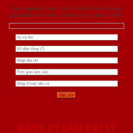
Vui lòng nhập thông tin đặt lịch để được sắp xếp
gặp gỡ làm việc hoăc tư vấn mà không phải chờ đợi.
ĐĂNG KÝ LÀM ĐẠI LÝ