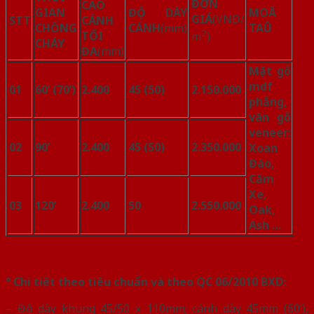
ĐƠN
CAO
GIAN
ĐỘ DÀY
MOÂ
GIÁ
(VNĐ/
STT
CÁNH
CHỐNG
CÁNH
(mm)
TAÛ
2
TỐI
m
)
CHÁY
ĐA
(mm)
Mặt gỗ
mdf
01
60’ (70’)
2.400
45 (50)
2.150.000
phẵng,
vân gỗ
veneer:
02
90’
2.400
45 (50)
2.350.000
Xoan
Đào,
Căm
Xe,
03
120’
2.400
50
2.550.000
Oak,
Ash …
° Chi tiết theo tiêu chuẩn và theo QC 06/2010 BXD:
– Độ dày khung 45/50 x 110mm; cánh dày 45mm (60’),