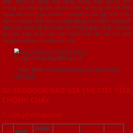
hơn, chính là ngoài khả năng chống cháy còn có thể
chống môi trường ẩm rất tốt. Chịu tác động bởi lực bên
ngoài mà không xảy ra tình trạng trầy xước gây mất thẩm
mỹ. Có nhiều chất liệu và kiểu dáng cho khách hàng dễ
dàng lựa chọn để phù hợp với không gian sống của mọi
gia chủ. Đây là sự lựa chọn hoàn hảo cho các tòa nhà
sang trọng hay chung cư cao cấp.
Cửa gỗ chống cháy MDF giá rẻ
>>Xem thêm:
Cửa chống cháy giá bao nhiêu
năm 2021
IV. ECODOOR BÁO GIÁ CHI TIẾT CỬA
CHỐNG CHÁY
1. Cửa gỗ chống cháy
CHIỀU
THỜI