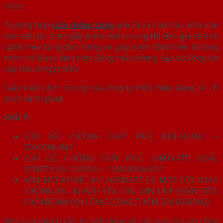
trình.
Trường hợp
cửa chống cháy
yêu cầu có kết cấu khác cao
hơn kết cấu theo giấy kiểm định chung thì đơn giá sẽ tính
cụ thể theo từng đơn hàng và giấy kiểm định theo lô công
trình chỉ được làm theo đúng mẫu chung của bộ Công An
cấp cho công ty WIN.
Giấy kiểm định chung của công ty WIN hiện đang có: 70
phút và 90 phút
CHÚ Ý:
CỬA GỖ CHỐNG CHÁY PHỦ MELAMINE +
500.000Đ/M2
CỬA GỖ CHỐNG CHÁY PHỦ LAMINATE HOẶC
VENEER AN CƯỜNG + 1.000.000Đ/M2
VÁN MELAMINE VÀ LAMINATE LÀ MDF LÕI XANH
CHỐNG ẨM, KHÁCH YÊU CÂU VÁN HDF (MDF) SIÊU
CHỐNG ẨM VUI LÒNG CỘNG THÊM 200.000Đ/M2.
Nếu quý khách cần tư vấn thêm về các loại cửa phù hợp