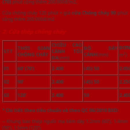
(70)
phút cộng thêm 200.000đ/m2,
Cửa chống cháy 120 phút = giá
cửa Chống cháy 90
phút
cộng thêm 200.000đ/m2
2. Cửa thép chống cháy
CHIỀU CAO
ĐƠ
THỜI GIAN
ĐỘ DÀY
STT
CÁNH TỐI
2
CHỐNG CHÁY
CÁNH
(mm)
m
)
ĐA
(mm)
01
60’ (70’)
2.400
(45) 50
2.05
02
90’
2.400
(45) 50
2.25
03
120’
2.400
50
2.45
° Chi tiết theo tiêu chuẩn và theo QC 06/2010 BXD:
– Khung bao thép nguội mạ kẽm dày 1.2mm (60’), 1.4mm
(90’), 1.5mm (120’).