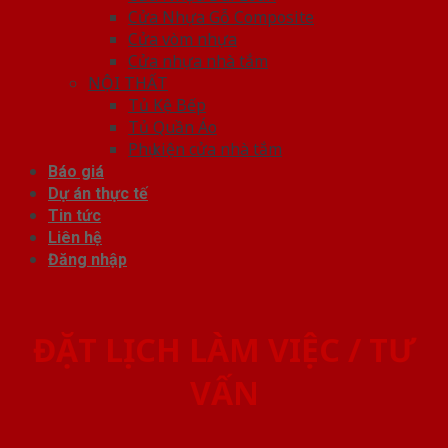
Cửa Nhựa Gỗ Composite
Cửa vòm nhựa
Cửa nhựa nhà tắm
NỘI THẤT
Tủ Kệ Bếp
Tủ Quần Áo
Phụ kiện cửa nhà tắm
Báo giá
Dự án thực tế
Tin tức
Liên hệ
Đăng nhập
ĐẶT LỊCH LÀM VIỆC / TƯ
VẤN