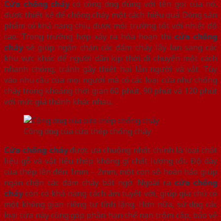
Cửa chống cháy
có công dụng đúng với tên gọi của nó,
được thiết kế để chống cháy một cách hiệu quả Dòng sản
phẩm có khả năng chịu được môi trường tốt với nhiệt độ
cao. Trong trường hợp xảy ra hỏa hoạn thì
cửa chống
cháy
sẽ giúp ngăn chặn các đám cháy lây lan sang các
khu vực khác để người dân kịp thời di chuyển một cách
nhanh chóng, tránh gây thiệt hại lẫn người và vật. Tùy
vào nhu cầu của mọi người mà có các loại cửa như chống
cháy trong khoảng thời gian 60 phút, 90 phút và 120 phút
với mức giá thành khác nhau.
Công dụng của cửa thép chống cháy
Cửa chống cháy
được ưa chuộng nhất chính là loại chất
liệu gỗ và vật liệu thép không gỉ chất lượng tốt. Độ dày
của thép lên đến 1mm – 2mm, một con số hoàn hảo giúp
ngăn chặn các đám cháy bất ngờ. Ngoài ra
cửa chống
cháy
còn có khả năng cách âm tuyệt vời, giúp gia chủ có
một không gian riêng tư tĩnh lặng. Hơn nữa, sử dụng các
loại cửa này cũng góp phần hạn chế nạn trộm cắp, bảo vệ