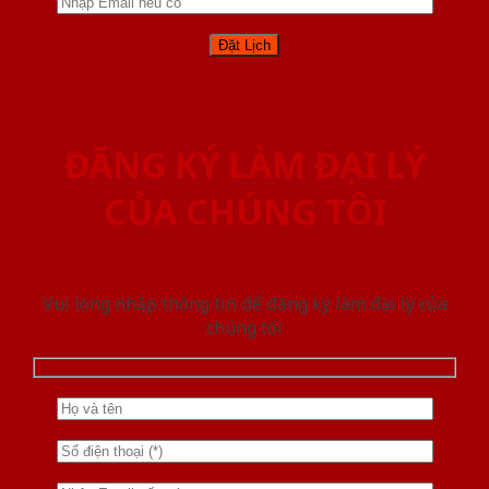
ĐĂNG KÝ LÀM ĐẠI LÝ
CỦA CHÚNG TÔI
Vui lòng nhập thông tin để đăng ký làm đại lý của
chúng tôi