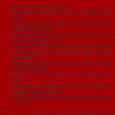
Báo Giá Cửa Nhựa Hàn Quốc
Bảng Báo Giá Cửa Gỗ Chống Cháy, Cửa Thép Chống
Cháy
Cửa nhà vệ sinh là gì? Nên chọn loại cửa phòng vệ
sinh nào là tốt nhất?
Cửa phòng vệ sinh là gì? Kinh nghiệm lựa chọn cửa
phòng vệ sinh chất lượng
Cửa nhựa ABS sự lựa chọn hoàn hảo cho phòng ngủ
Cấu tạo cửa gỗ nhựa composite có những ưu điểm
gì vượt trội?
Những ưu điểm nổi bật của cửa nhựa ABS Hàn
Quốc Hồ Chí Minh
Lưu ý khi chọn cửa 4 cánh chính bạn không thể bỏ
qua?
Cửa nhựa gỗ composite là gì? Gợi ý địa chỉ mua cửa
nhựa gỗ composite Sài Gòn
[ Giải đáp] Cửa nhựa composite có bền không chi
tiết nhất?
This entry was posted in
Tin tức
and tagged
cửa gỗ chịu