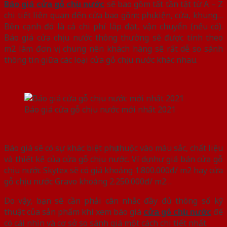
Báo giá cửa gỗ chịu nước
sẽ bao gồm tất tần tật từ A – Z
chi tiết liên quan đến cửa bao gồm: phụ kiện, cửa, khung…
Bên cạnh đó là cả chi phí lắp đặt, vận chuyển (nếu có).
Báo giá cửa chịu nước thông thường sẽ được tính theo
m2 làm đơn vị chung nên khách hàng sẽ rất dễ so sánh
thông tin giữa các loại cửa gỗ chịu nước khác nhau.
Báo giá cửa gỗ chịu nước mới nhất 2021
Báo giá sẽ có sự khác biệt phụ thuộc vào màu sắc, chất liệu
và thiết kế của cửa gỗ chịu nước. Ví dụ như giá bán cửa gỗ
chịu nước Skytex sẽ có giá khoảng 1.800.000đ/ m2 hay cửa
gỗ chịu nước Gravo khoảng 2.250.000đ/ m2…
Do vậy, bạn sẽ cần phải cân nhắc đầy đủ thông số kỹ
thuật của sản phẩm khi xem báo giá
cửa gỗ chịu nước
để
có cái nhìn và cơ sở so sánh giá một cách chi tiết nhất.