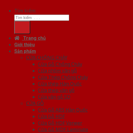
Tìm kiếm:
Trang chủ
Giới thiệu
Sản phẩm
CỬA CHỐNG CHÁY
Cửa Gỗ Chống Cháy
Cửa nhôm vân gỗ
Cửa Thép Chống Cháy
Cửa thép Hàn Quốc
Cửa thép vân gỗ
Cửa vân gỗ 5D
CỬA GỖ
Cửa Gỗ ABS Hàn Quốc
Cửa Gỗ HDF
Cửa Gỗ HDF Veneer
Cửa Gỗ MDF Laminate