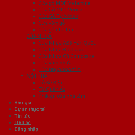
Cửa gỗ MDF Melamine
Cửa Gỗ MDF Veneer
Cửa Gỗ Tự Nhiên
Cửa vòm gỗ
Cửa gỗ nhà tắm
CỬA NHỰA
Cửa Nhựa ABS Hàn Quốc
Cửa Nhựa Đài Loan
Cửa Nhựa Gỗ Composite
Cửa vòm nhựa
Cửa nhựa nhà tắm
NỘI THẤT
Tủ Kệ Bếp
Tủ Quần Áo
Phụ kiện cửa nhà tắm
Báo giá
Dự án thực tế
Tin tức
Liên hệ
Đăng nhập