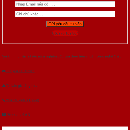
Gọi 0976.169.864
Với kinh nghiệm nhiêu năm nghiên cứu cửa theo tiêu chuẩn công nghệ Châu
Âu.Chúng tôi tự tin là nhà sản xuất & cung cấp hàng đầu tại Việt Nam!
Gửi yêu cầu tư vấn
Tải báo giá tổng hợp
Yêu cầu gọi lại (3 phút)
Dành cho đại lý