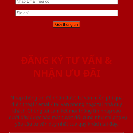
ĐĂNG KÝ TƯ VẤN &
NHẬN ƯU ĐÃI
Nhập thông tin để nhận được tư vấn miễn phí qua
điện thoại / email/ tại văn phòng hoặc tại nhà quý
khách. Chúng tôi cam kết mọi thông tin nhập vào
dưới đây được bảo mật tuyệt đối cũng như chỉ phục vụ
yêu cầu tư vấn duy nhất của quý khách tại đây.