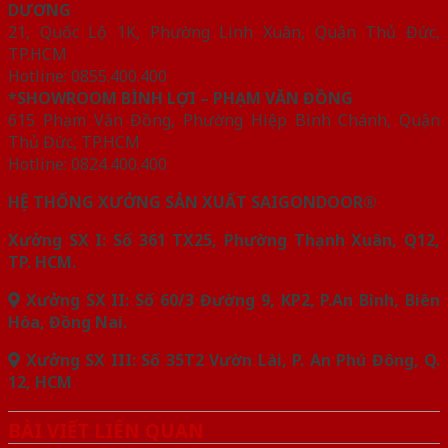
DƯƠNG
21, Quốc Lộ 1K, Phường Linh Xuân, Quận Thủ Đức,
TP.HCM
Hotline: 0855.400.400
*SHOWROOM BÌNH LỢI – PHẠM VĂN ĐỒNG
615 Phạm Văn Đồng, Phường Hiệp Bình Chánh, Quận
Thủ Đức, TP.HCM
Hotline: 0824.400.400
HỆ THỐNG XƯỞNG SẢN XUẤT SAIGONDOOR®
Xưởng SX I: Số 361 TX25, Phường Thạnh Xuân, Q12,
TP. HCM.
Xưởng SX II: Số 60/3 Đường 9, KP2, P.An Bình, Biên
Hòa, Đồng Nai.
Xưởng SX III: Số 35T2 Vườn Lài, P. An Phú Đông, Q.
12, HCM
BÀI VIẾT LIÊN QUAN