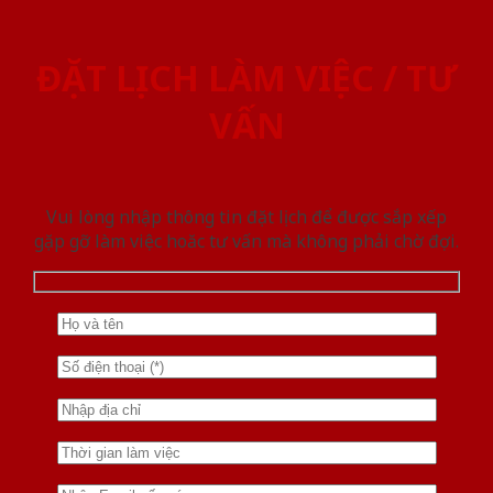
ĐẶT LỊCH LÀM VIỆC / TƯ
VẤN
Vui lòng nhập thông tin đặt lịch để được sắp xếp
gặp gỡ làm việc hoăc tư vấn mà không phải chờ đợi.