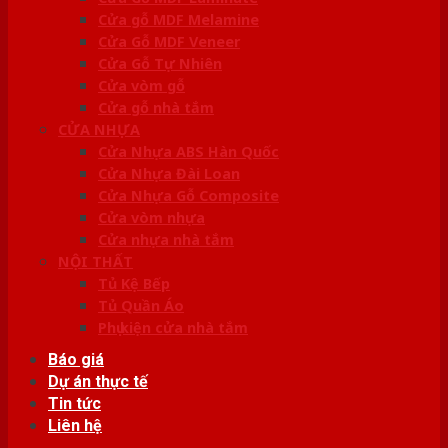
Cửa gỗ MDF Melamine
Cửa Gỗ MDF Veneer
Cửa Gỗ Tự Nhiên
Cửa vòm gỗ
Cửa gỗ nhà tắm
CỬA NHỰA
Cửa Nhựa ABS Hàn Quốc
Cửa Nhựa Đài Loan
Cửa Nhựa Gỗ Composite
Cửa vòm nhựa
Cửa nhựa nhà tắm
NỘI THẤT
Tủ Kệ Bếp
Tủ Quần Áo
Phụ kiện cửa nhà tắm
Báo giá
Dự án thực tế
Tin tức
Liên hệ