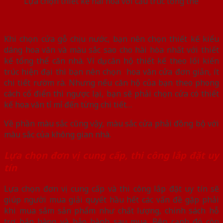
Lựa chọn thiết kế hài hoà với cấu trúc tổng thể
Khi chọn cửa gỗ chịu nước, bạn nên chọn thiết kế kiểu
dáng hoa văn và màu sắc sao cho hài hòa nhất với thiết
kế tổng thể căn nhà. Ví dụ, căn hộ thiết kế theo lối kiến
trúc hiện đại thì bạn nên chọn hoa văn cửa đơn giản, ít
chi tiết rườm rà. Nhưng nếu căn hộ của bạn theo phong
cách cổ điển thì ngược lại, bạn sẽ phải chọn cửa có thiết
kế hoa văn tỉ mỉ đến từng chi tiết…
Về phần màu sắc cũng vậy, màu sắc cửa phải đồng bộ với
màu sắc của không gian nhà.
Lựa chọn đơn vị cung cấp, thi công lắp đặt uy
tín
Lựa chọn đơn vị cung cấp và thi công lắp đặt uy tín sẽ
giúp người mua giải quyết hầu hết các vấn đề gặp phải
khi mua sắm sản phẩm như chất lượng, chính sách hỗ
trợ bán hàng và bảo hành sau mua. Bên cạnh đó còn