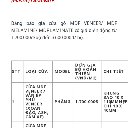
(Plastic) LAMINATE
Bảng báo giá cửa gỗ MDF VENEER
/ MDF
MELAMINE/ MDF LAMINATE có giá biến động từ
1.700.000đ/bộ đến 3.600.000đ/ bộ.
ĐƠN GIÁ
BỘ HOÀN
STT
LOẠI CỬA
MODEL
CHI TIẾT
THIỆN
(VNĐ/M2)
CỬA MDF
VENEER /
KHUNG
VÁN ÉP
BAO 40 X
PHỦ
1
PHẲNG
1.700.000Đ
110MMNẸP
VENEER
CHỈ 10 X
(XOAN
40MM
ĐÀO, ASH,
CĂM XE)
CỬA MDF