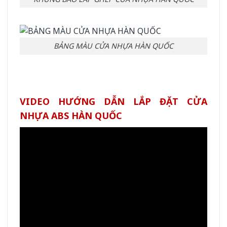
BẢNG MÀU CỬA NHỰA HÀN QUỐC
VIDEO HƯỚNG DẪN LẮP ĐẶT CỬA
NHỰA ABS HÀN QUỐC