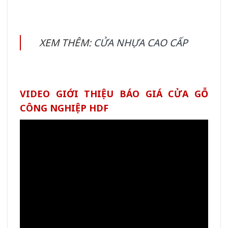
XEM THÊM:
CỬA NHỰA CAO CẤP
VIDEO GIỚI THIỆU BÁO GIÁ CỬA GỖ
CÔNG NGHIỆP HDF