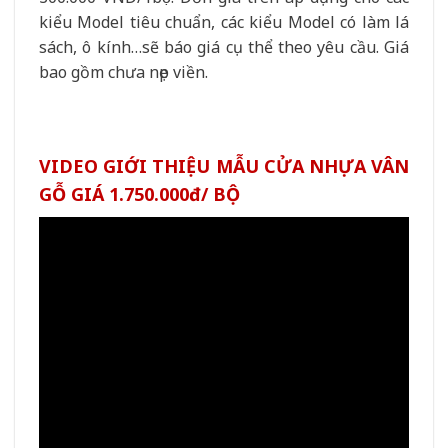
kiểu Model tiêu chuẩn, các kiểu Model có làm lá
sách, ô kính…sẽ báo giá cụ thể theo yêu cầu. Giá
bao gồm chưa nẹp viền.
VIDEO GIỚI THIỆU MẪU CỬA NHỰA VÂN
GỖ GIÁ 1.750.000đ/ BỘ