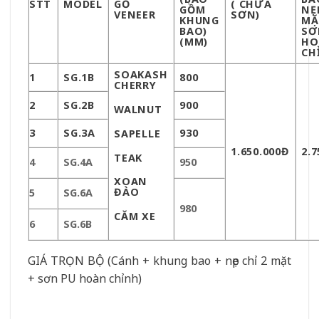
STT
MODEL
GỖ
( CHƯA
GỒM
NẸ
VENEER
SƠN)
KHUNG
MẶ
BAO)
SƠ
(MM)
HO
CH
SOAK
ASH
1
SG.1B
800
CHERRY
2
SG.2B
900
WALNUT
3
SG.3A
930
SAPELLE
1.650.000Đ
2.7
TEAK
4
SG.4A
950
XOAN
ĐÀO
5
SG.6A
980
CĂM XE
6
SG.6B
GIÁ TRỌN BỘ (Cánh + khung bao + nẹp chỉ 2 mặt
+ sơn PU hoàn chỉnh)