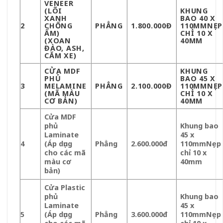
VENEER
(LÕI
KHUNG
XANH
BAO 40 X
2
CHỐNG
PHẲNG
1.800.000Đ
110MMNẸP
ẨM)
CHỈ 10 X
(XOAN
40MM
ĐÀO, ASH,
CĂM XE)
CỬA MDF
KHUNG
PHỦ
BAO 45 X
3
MELAMINE
PHẲNG
2.100.000Đ
110MMNẸP
(MÃ MÀU
CHỈ 10 X
CƠ BẢN)
40MM
Cửa MDF
phủ
Khung bao
Laminate
45 x
4
(Áp dụng
Phẳng
2.600.000đ
110mm
Nẹp
cho các mã
chỉ 10 x
màu cơ
40mm
bản)
Cửa Plastic
phủ
Khung bao
Laminate
45 x
5
(Áp dụng
Phẳng
3.600.000đ
110mm
Nẹp