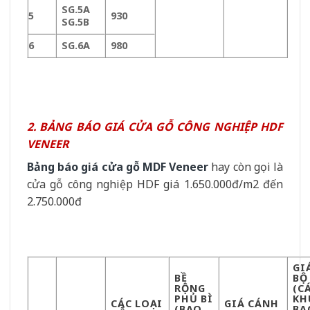
SG.5A
5
930
SG.5B
6
SG.6A
980
2. BẢNG BÁO GIÁ CỬA GỖ CÔNG NGHIỆP HDF
VENEER
Bảng báo giá cửa gỗ MDF Veneer
hay còn gọi là
cửa gỗ công nghiệp HDF giá 1.650.000đ/m2 đến
2.750.000đ
GI
BỀ
BỘ
RỘNG
(C
PHỦ BÌ
KH
CÁC LOẠI
GIÁ CÁNH
(BAO
BA