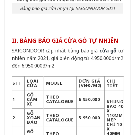
Bảng báo giá cửa nhựa tại SAIGONDOOR 2021
II. BẢNG BÁO GIÁ CỬA GỖ TỰ NHIÊN
SAIGONDOOR cập nhật bảng báo giá
cửa gỗ
tự
nhiên năm 2021, giá biến động từ 4.950.000đ/m2
đến 6.950.000đ/m2
LOẠI
ĐƠN GIÁ
CHI
STT
MODEL
CỬA
(VNĐ/M2)
TIẾT
GỖ
THEO
1
CĂM
6.950.000
CATALOGUE
KHUNG
XE
BAO 40
X
GỖ
THEO
110MM
2
XOAN
5.950.000
CATALOGUE
NẸP
ĐÀO
CHỈ 10
X
GỖ
40MM
THEO