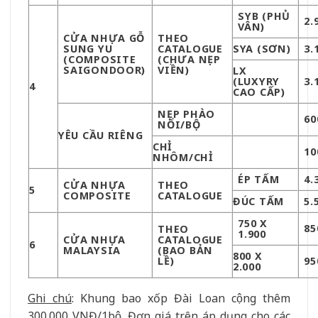
SYB (PHỦ
2.
VÂN)
CỬA NHỰA GỖ
THEO
SUNG YU
CATALOGUE
SYA (SƠN)
3.
(COMPOSITE
(CHƯA NẸP
SAIGONDOOR)
VIỀN)
LX
(LUXYRY
3.
4
CAO CẤP)
NẸP PHÀO
60
NỔI/BỘ
YÊU CẦU RIÊNG
CHỈ
10
NHÔM/CHỈ
ÉP TẤM
4.
CỬA NHỰA
THEO
5
COMPOSITE
CATALOGUE
ĐÚC TẤM
5.
750 X
85
THEO
1.900
CỬA NHỰA
CATALOGUE
6
MALAYSIA
(BAO BẢN
800 X
LỀ)
95
2.000
Ghi chú
: Khung bao xốp Đài Loan cộng thêm
300.000 VNĐ/1bộ. Đơn giá trên áp dụng cho các