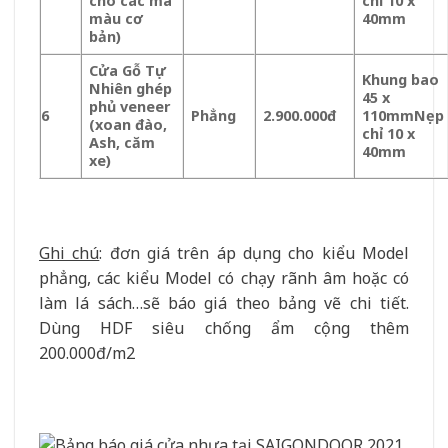
cho các mã
chỉ 10 x
màu cơ
40mm
bản)
Cửa Gỗ Tự
Khung bao
Nhiên ghép
45 x
phủ veneer
6
Phẳng
2.900.000đ
110mm
Nẹp
(xoan đào,
chỉ 10 x
Ash, căm
40mm
xe)
Ghi chú
: đơn giá trên áp dụng cho kiểu Model
phẳng, các kiểu Model có chạy rãnh âm hoặc có
làm lá sách…sẽ báo giá theo bảng vẽ chi tiết.
Dùng HDF siêu chống ẩm cộng thêm
200.000đ/m2