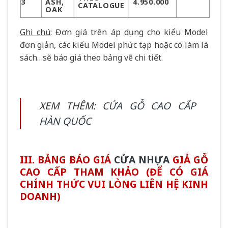
3
ASH,
4.950.000
CATALOGUE
OAK
Ghi chú
: Đơn giá trên áp dụng cho kiểu Model
đơn giản, các kiểu Model phức tạp hoặc có làm lá
sách…sẽ báo giá theo bảng vẽ chi tiết.
XEM THÊM:
CỬA GỖ CAO CẤP
HÀN QUỐC
III. BẢNG BÁO GIÁ
CỬA NHỰA
GIẢ GỖ
CAO CẤP THAM KHẢO (ĐỂ CÓ GIÁ
CHÍNH THỨC VUI LÒNG LIÊN HỆ KINH
DOANH)