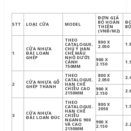
ĐƠN GIÁ
BỘ HOÀN
ĐƠ
STT
LOẠI CỬA
MODEL
THIỆN
BÔ
(VNĐ/M2)
THEO
800 X
1.
CATALOGUE.
2.050
CỬA NHỰA
CHÚ Ý HẠN
1
ĐÀI LOAN
CHẾ MẪU
GHÉP
NHỎ DƯỚI
900 X
CÁNH
1.
2.150
750MM
THEO
800 X
2.
CATALOGUE.
2.050
CỬA NHỰA GỖ
2
HẠN CHẾ
GHÉP THANH
CHIỀU CAO
900 X
2.
2150MM
2.150
THEO
800 X
1.
CATALOGUE.
2050
HẠN CHẾ
CỬA NHỰA
3
CHIỀU
ĐÀI LOAN ĐÚC
NGANG 900
900 X
VÀ CAO
2.
2.150
2150MM