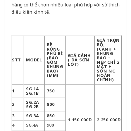
hàng có thể chọn nhiều loại phù hợp với sở thích
điều kiện kinh tế.
GIÁ TRỌN
BỀ
BỘ
RỘNG
(CÁNH +
PHỦ BÌ
KHUNG
GIÁ CÁNH
(BAO
BAO +
STT
MODEL
( ĐÃ SƠN
GỒM
NẸP CHỈ 2
LÓT)
KHUNG
MẶT +
BAO)
SƠN NC
(MM)
HOÀN
CHỈNH)
SG.1A
1
750
SG.1B
SG.2A
2
800
SG.2B
3
SG.3A
850
1.150.000Đ
2.250.000Đ
4
SG.4A
900