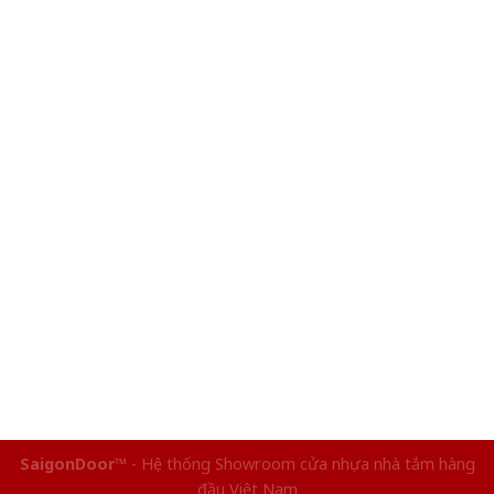
SaigonDoor™
- Hệ thống Showroom cửa nhựa nhà tắm hàng
đầu Việt Nam