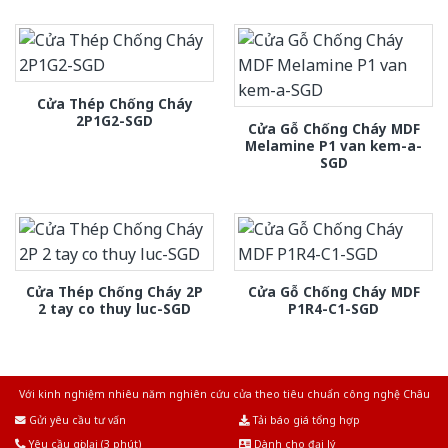
Cửa Thép Chống Cháy
2P1G2-SGD
Cửa Gỗ Chống Cháy MDF
Melamine P1 van kem-a-
SGD
Cửa Thép Chống Cháy 2P
Cửa Gỗ Chống Cháy MDF
2 tay co thuy luc-SGD
P1R4-C1-SGD
Với kinh nghiệm nhiêu năm nghiên cứu cửa theo tiêu chuẩn công nghệ Châu
Âu.Chúng tôi tự tin là nhà sản xuất & cung cấp hàng đầu tại Việt Nam!
Gửi yêu cầu tư vấn
Tải báo giá tổng hợp
Yêu cầu gọi lại (3 phút)
Dành cho đại lý