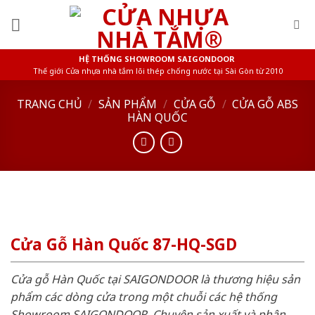
Skip
to
content
HỆ THỐNG SHOWROOM SAIGONDOOR
Thế giới Cửa nhựa nhà tắm lõi thép chống nước tại Sài Gòn từ 2010
TRANG CHỦ
/
SẢN PHẨM
/
CỬA GỖ
/
CỬA GỖ ABS
HÀN QUỐC
Cửa Gỗ Hàn Quốc 87-HQ-SGD
Cửa gỗ Hàn Quốc tại SAIGONDOOR là thương hiệu sản
phẩm các dòng cửa trong một chuỗi các hệ thống
Showroom SAIGONDOOR. Chuyên sản xuất và phân