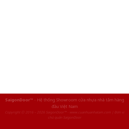
SaigonDoor™
- Hệ thống Showroom cửa nhựa nhà tắm hàng
đầu Việt Nam
Copyright ⓒ 2016 – 2026 SaigonDoor™ - www.cuanhuanhatam.com | Đơn vị
chủ quản SaigonDoor