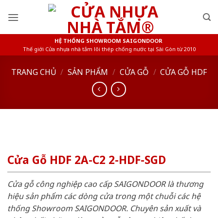
Skip
to
content
HỆ THỐNG SHOWROOM SAIGONDOOR
Thế giới Cửa nhựa nhà tắm lõi thép chống nước tại Sài Gòn từ 2010
TRANG CHỦ
/
SẢN PHẨM
/
CỬA GỖ
/
CỬA GỖ HDF
Cửa Gỗ HDF 2A-C2 2-HDF-SGD
Cửa gỗ công nghiệp cao cấp SAIGONDOOR là thương
hiệu sản phẩm các dòng cửa trong một chuỗi các hệ
thống Showroom SAIGONDOOR. Chuyên sản xuất và