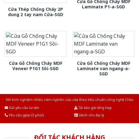
Cửa Gỗ Chống Cháy MDF
Laminate P1-a-SGD
Cửa Thép Chống Cháy 2P
dung 2 tay nam Cửa-SGD
Cửa Gỗ Chống Cháy MDF
Cửa Gỗ Chống Cháy MDF
Veneer P1G1 Sồi-SGD
Laminate van ngang-a-
SGD
Với kinh nghiệm nhiêu năm nghiên cứu cửa theo tiêu chuẩn công nghệ Châu
Âu.Chúng tôi tự tin là nhà sản xuất & cung cấp hàng đầu tại Việt Nam!
Gửi yêu cầu tư vấn
Tải báo giá tổng hợp
Yêu cầu gọi lại (3 phút)
Dành cho đại lý
ĐỐI TÁC KHÁCH HÀNG