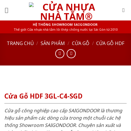
Skip
to
content
HỆ THỐNG SHOWROOM SAIGONDOOR
Thế giới Cửa nhựa nhà tắm lõi thép chống nước tại Sài Gòn từ 2010
TRANG CHỦ
/
SẢN PHẨM
/
CỬA GỖ
/
CỬA GỖ HDF
Cửa Gỗ HDF 3GL-C4-SGD
Cửa gỗ công nghiệp cao cấp SAIGONDOOR là thương
hiệu sản phẩm các dòng cửa trong một chuỗi các hệ
thống Showroom SAIGONDOOR. Chuyên sản xuất và