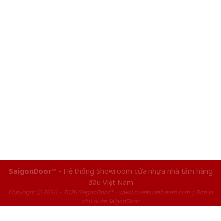
SaigonDoor™
- Hệ thống Showroom cửa nhựa nhà tắm hàng
đầu Việt Nam
Copyright ⓒ 2016 – 2026 SaigonDoor™ - www.cuanhuanhatam.com | Đơn vị
chủ quản SaigonDoor