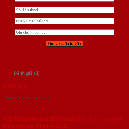
Đánh giá (0)
Đánh giá
Chưa có đánh giá nào.
Hãy là người đầu tiên nhận xét “Cửa Gỗ HDF
Melammine P1G1-1-SGD”