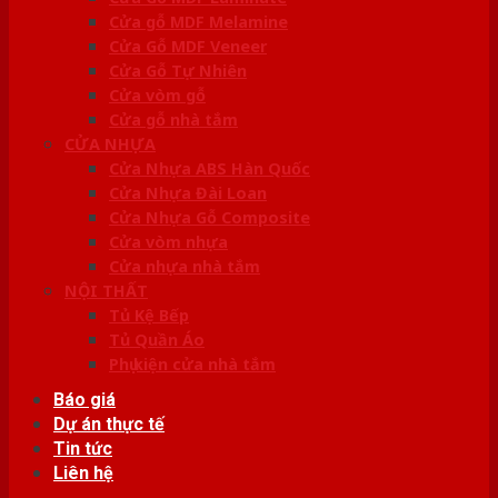
Cửa gỗ MDF Melamine
Cửa Gỗ MDF Veneer
Cửa Gỗ Tự Nhiên
Cửa vòm gỗ
Cửa gỗ nhà tắm
CỬA NHỰA
Cửa Nhựa ABS Hàn Quốc
Cửa Nhựa Đài Loan
Cửa Nhựa Gỗ Composite
Cửa vòm nhựa
Cửa nhựa nhà tắm
NỘI THẤT
Tủ Kệ Bếp
Tủ Quần Áo
Phụ kiện cửa nhà tắm
Báo giá
Dự án thực tế
Tin tức
Liên hệ