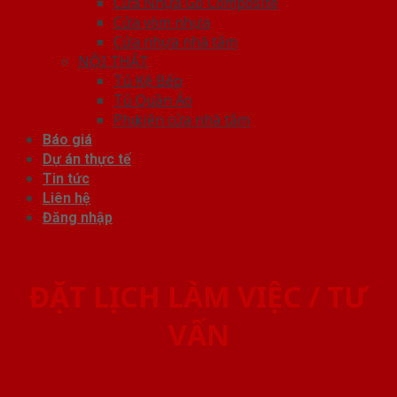
Cửa Nhựa Gỗ Composite
Cửa vòm nhựa
Cửa nhựa nhà tắm
NỘI THẤT
Tủ Kệ Bếp
Tủ Quần Áo
Phụ kiện cửa nhà tắm
Báo giá
Dự án thực tế
Tin tức
Liên hệ
Đăng nhập
ĐẶT LỊCH LÀM VIỆC / TƯ
VẤN