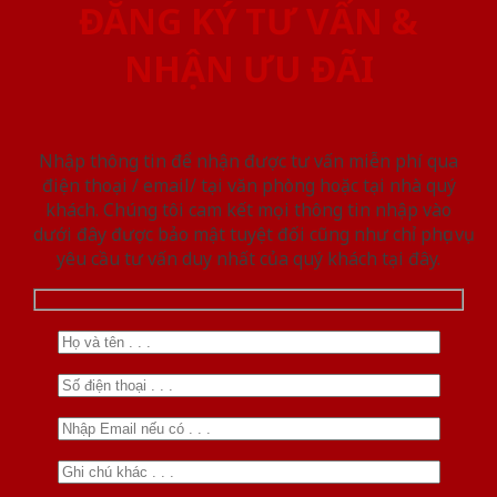
ĐĂNG KÝ TƯ VẤN &
NHẬN ƯU ĐÃI
Nhập thông tin để nhận được tư vấn miễn phí qua
điện thoại / email/ tại văn phòng hoặc tại nhà quý
khách. Chúng tôi cam kết mọi thông tin nhập vào
dưới đây được bảo mật tuyệt đối cũng như chỉ phục vụ
yêu cầu tư vấn duy nhất của quý khách tại đây.