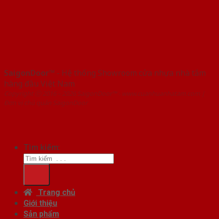
SaigonDoor™
- Hệ thống Showroom cửa nhựa nhà tắm
hàng đầu Việt Nam
Copyright ⓒ 2016 – 2026 SaigonDoor™ - www.cuanhuanhatam.com |
Đơn vị chủ quản SaigonDoor
Tìm kiếm:
Trang chủ
Giới thiệu
Sản phẩm