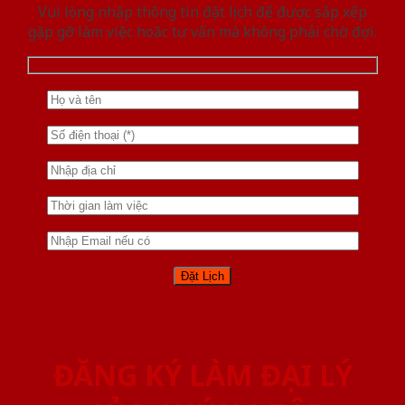
Vui lòng nhập thông tin đặt lịch để được sắp xếp
gặp gỡ làm việc hoăc tư vấn mà không phải chờ đợi.
ĐĂNG KÝ LÀM ĐẠI LÝ