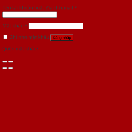
Tên tài khoản hoặc địa chỉ email
*
Mật khẩu
*
Ghi nhớ mật khẩu
Đăng nhập
Quên mật khẩu?