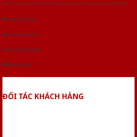
Với kinh nghiệm nhiêu năm nghiên cứu cửa theo tiêu chuẩn công nghệ Châu
Âu.Chúng tôi tự tin là nhà sản xuất & cung cấp hàng đầu tại Việt Nam!
Gửi yêu cầu tư vấn
Tải báo giá tổng hợp
Yêu cầu gọi lại (3 phút)
Dành cho đại lý
ĐỐI TÁC KHÁCH HÀNG