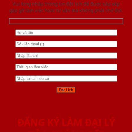
Vui lòng nhập thông tin đặt lịch để được sắp xếp
gặp gỡ làm việc hoăc tư vấn mà không phải chờ đợi.
ĐĂNG KÝ LÀM ĐẠI LÝ