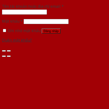
Tên tài khoản hoặc địa chỉ email
*
Mật khẩu
*
Ghi nhớ mật khẩu
Đăng nhập
Quên mật khẩu?