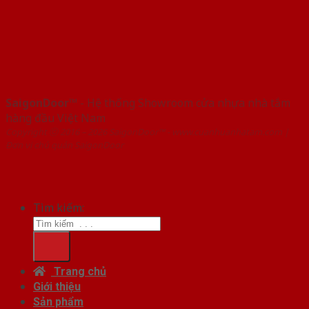
SaigonDoor™
- Hệ thống Showroom cửa nhựa nhà tắm
hàng đầu Việt Nam
Copyright ⓒ 2016 – 2026 SaigonDoor™ - www.cuanhuanhatam.com |
Đơn vị chủ quản SaigonDoor
Tìm kiếm:
Trang chủ
Giới thiệu
Sản phẩm