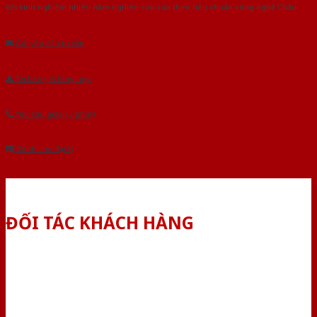
Với kinh nghiệm nhiêu năm nghiên cứu cửa theo tiêu chuẩn công nghệ Châu
Âu.Chúng tôi tự tin là nhà sản xuất & cung cấp hàng đầu tại Việt Nam!
Gửi yêu cầu tư vấn
Tải báo giá tổng hợp
Yêu cầu gọi lại (3 phút)
Dành cho đại lý
ĐỐI TÁC KHÁCH HÀNG