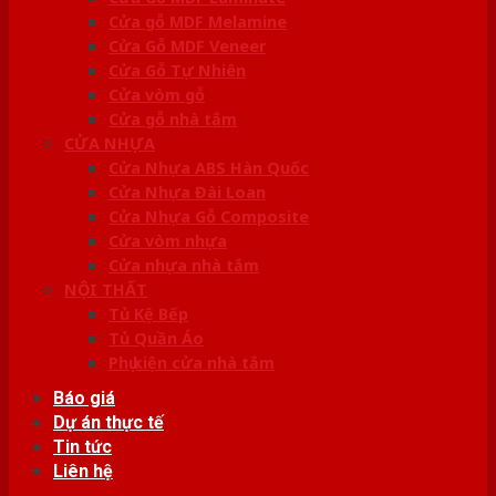
Cửa gỗ MDF Melamine
Cửa Gỗ MDF Veneer
Cửa Gỗ Tự Nhiên
Cửa vòm gỗ
Cửa gỗ nhà tắm
CỬA NHỰA
Cửa Nhựa ABS Hàn Quốc
Cửa Nhựa Đài Loan
Cửa Nhựa Gỗ Composite
Cửa vòm nhựa
Cửa nhựa nhà tắm
NỘI THẤT
Tủ Kệ Bếp
Tủ Quần Áo
Phụ kiện cửa nhà tắm
Báo giá
Dự án thực tế
Tin tức
Liên hệ