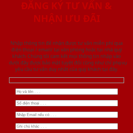
ĐĂNG KÝ TƯ VẤN &
NHẬN ƯU ĐÃI
Nhập thông tin để nhận được tư vấn miễn phí qua
điện thoại / email/ tại văn phòng hoặc tại nhà quý
khách. Chúng tôi cam kết mọi thông tin nhập vào
dưới đây được bảo mật tuyệt đối cũng như chỉ phục vụ
yêu cầu tư vấn duy nhất của quý khách tại đây.