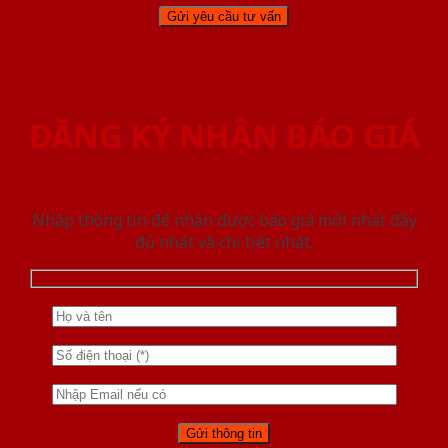
ĐĂNG KÝ NHẬN BÁO GIÁ
Nhập thông tin để nhận được báo giá mới nhât đầy
đủ nhất và chi tiết nhất.