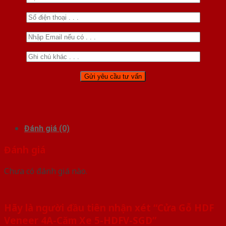
Đánh giá (0)
Đánh giá
Chưa có đánh giá nào.
Hãy là người đầu tiên nhận xét “Cửa Gỗ HDF
Veneer 4A-Căm Xe 5-HDFV-SGD”