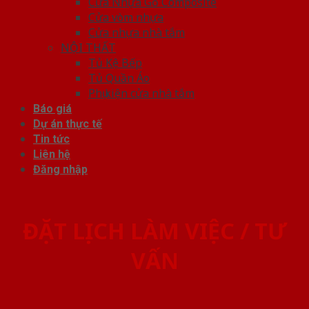
Cửa Nhựa Gỗ Composite
Cửa vòm nhựa
Cửa nhựa nhà tắm
NỘI THẤT
Tủ Kệ Bếp
Tủ Quần Áo
Phụ kiện cửa nhà tắm
Báo giá
Dự án thực tế
Tin tức
Liên hệ
Đăng nhập
ĐẶT LỊCH LÀM VIỆC / TƯ
VẤN