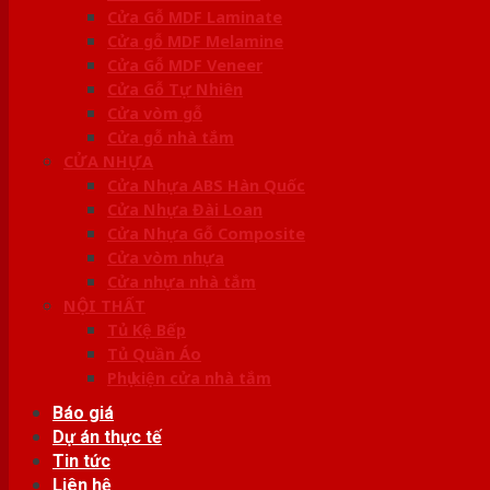
Cửa Gỗ MDF Laminate
Cửa gỗ MDF Melamine
Cửa Gỗ MDF Veneer
Cửa Gỗ Tự Nhiên
Cửa vòm gỗ
Cửa gỗ nhà tắm
CỬA NHỰA
Cửa Nhựa ABS Hàn Quốc
Cửa Nhựa Đài Loan
Cửa Nhựa Gỗ Composite
Cửa vòm nhựa
Cửa nhựa nhà tắm
NỘI THẤT
Tủ Kệ Bếp
Tủ Quần Áo
Phụ kiện cửa nhà tắm
Báo giá
Dự án thực tế
Tin tức
Liên hệ