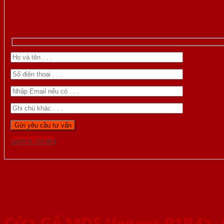
Gọi 0976.169.864
Cửa Gỗ MDF Veneer P1R4a.