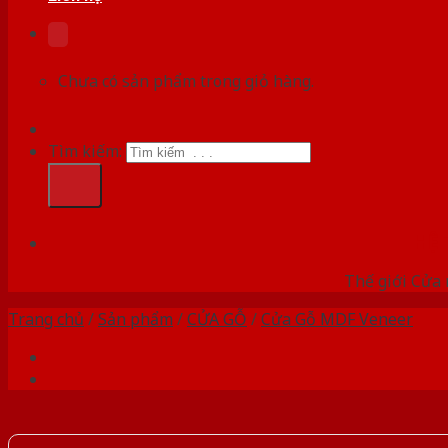
Chưa có sản phẩm trong giỏ hàng.
Tìm kiếm:
HỆ
Thế giới Cửa 
Trang chủ
/
Sản phẩm
/
CỬA GỖ
/
Cửa Gỗ MDF Veneer