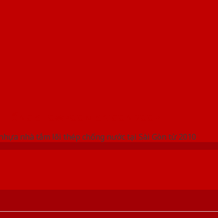
 THỐNG SHOWROOM SAIGONDOOR
nhựa nhà tắm lõi thép chống nước tại Sài Gòn từ 2010