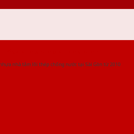
 THỐNG SHOWROOM SAIGONDOOR
nhựa nhà tắm lõi thép chống nước tại Sài Gòn từ 2010