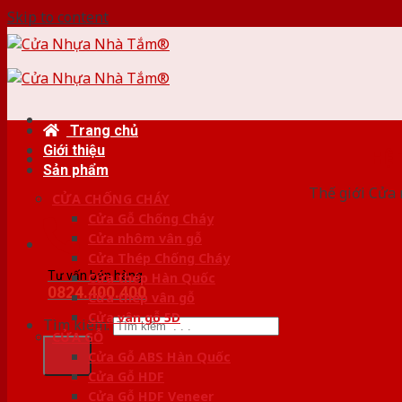
Skip to content
Trang chủ
Giới thiệu
HỆ
Sản phẩm
Thế giới Cửa 
CỬA CHỐNG CHÁY
Cửa Gỗ Chống Cháy
Cửa nhôm vân gỗ
Cửa Thép Chống Cháy
Tư vấn bán hàng
Cửa thép Hàn Quốc
0824.400.400
Cửa thép vân gỗ
Cửa vân gỗ 5D
Tìm kiếm:
CỬA GỖ
Cửa Gỗ ABS Hàn Quốc
Cửa Gỗ HDF
Cửa Gỗ HDF Veneer