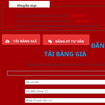
Khuyến mại
Quà tặng đồ nội thất trang trí lên đến
1.000.000đ
Giảm trực tiếp khi mua đơn hàng lớn hơn
3.000.000đ
Nhiều ưu đãi lớn khi đăng ký tài khoản thành viên thân thiết
TẢI BẢNG GIÁ
ĐĂNG KÝ TƯ VẤN
ĐĂN
TẢI BẢNG GIÁ
Đăng ký nhận báo giá mới nhất từ chúng tôi