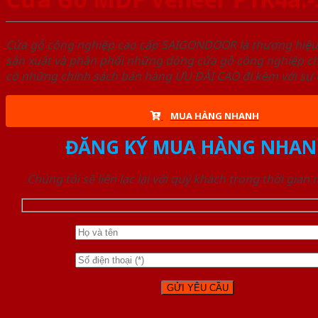
Cửa gỗ công nghiệp cao cấp SAIGONDOOR là thương hiệ
sản xuất và phân phối những dòng cửa gỗ công nghiệp ch
có những chính sách bán hàng ƯU ĐÃI CAO đi kèm với sự đ
MUA HÀNG NHANH
ĐĂNG KÝ MUA HÀNG NHAN
Chúng tôi sẽ liên lạc lại với quý khách trong thời gian