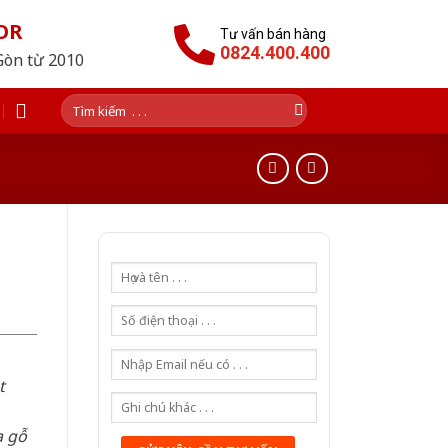
OR
Tư vấn bán hàng
0824.400.400
Gòn từ 2010
Tìm
kiếm:
t
a gỗ