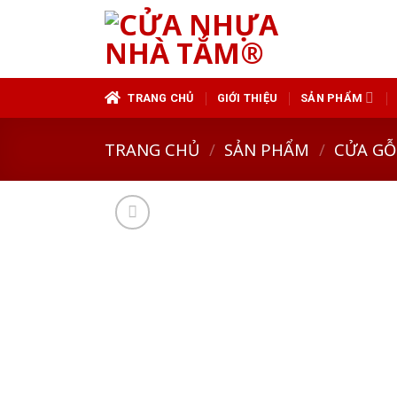
Skip
to
content
TRANG CHỦ
GIỚI THIỆU
SẢN PHẨM
TRANG CHỦ
/
SẢN PHẨM
/
CỬA GỖ