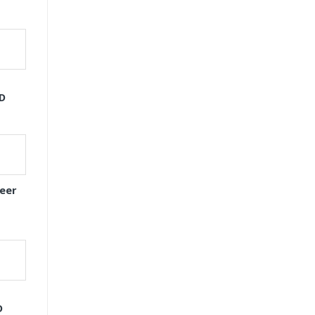
GD
eer
D