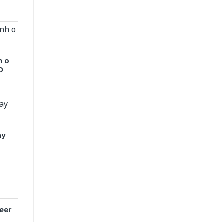
h o
D
ay
eer