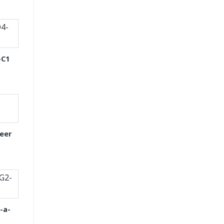
-C1
eer
-a-