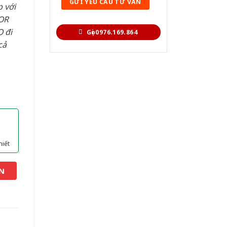
 với
OR
 đi
Gọi 0976.169.864
cả
hiết
N