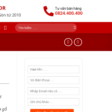
OR
Tư vấn bán hàng
0824.400.400
Gòn từ 2010
Tìm
kiếm:
t
a gỗ