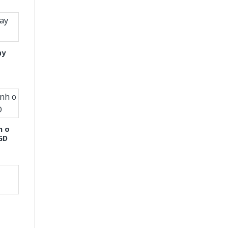
ay
h o
GD