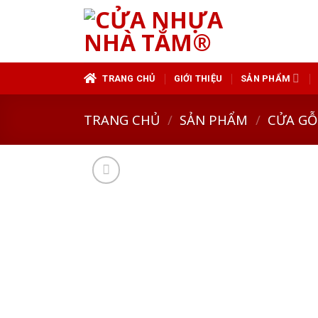
Skip
to
content
TRANG CHỦ
GIỚI THIỆU
SẢN PHẨM
TRANG CHỦ
/
SẢN PHẨM
/
CỬA GỖ