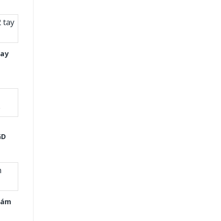
tay
GD
Xám