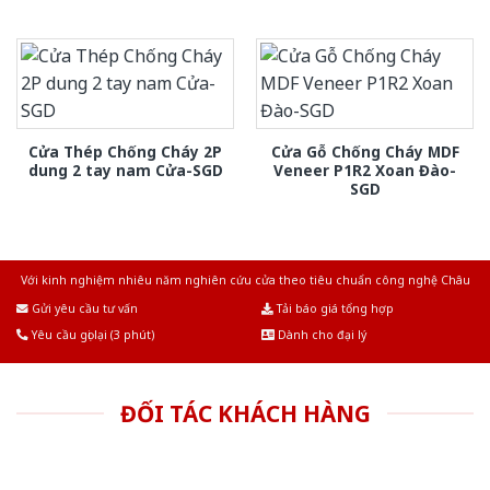
Cửa Thép Chống Cháy 2P
Cửa Gỗ Chống Cháy MDF
dung 2 tay nam Cửa-SGD
Veneer P1R2 Xoan Đào-
SGD
Với kinh nghiệm nhiêu năm nghiên cứu cửa theo tiêu chuẩn công nghệ Châu
Âu.Chúng tôi tự tin là nhà sản xuất & cung cấp hàng đầu tại Việt Nam!
Gửi yêu cầu tư vấn
Tải báo giá tổng hợp
Yêu cầu gọi lại (3 phút)
Dành cho đại lý
ĐỐI TÁC KHÁCH HÀNG