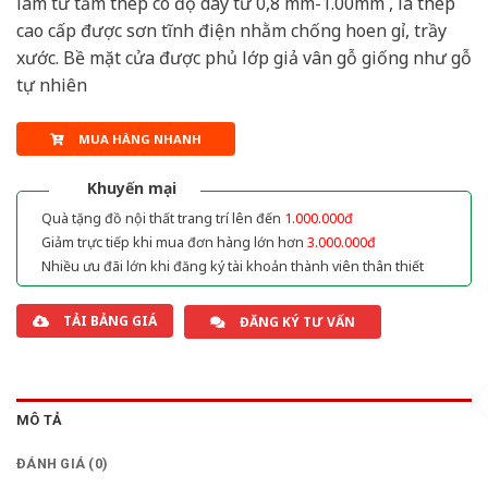
làm từ tấm thép có độ dày từ 0,8 mm-1.00mm , là thép
cao cấp được sơn tĩnh điện nhằm chống hoen gỉ, trầy
xước. Bề mặt cửa được phủ lớp giả vân gỗ giống như gỗ
tự nhiên
MUA HÀNG NHANH
Khuyến mại
Quà tặng đồ nội thất trang trí lên đến
1.000.000đ
Giảm trực tiếp khi mua đơn hàng lớn hơn
3.000.000đ
Nhiều ưu đãi lớn khi đăng ký tài khoản thành viên thân thiết
TẢI BẢNG GIÁ
ĐĂNG KÝ TƯ VẤN
MÔ TẢ
ĐÁNH GIÁ (0)