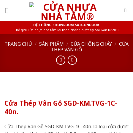
Skip
to
content
HỆ THỐNG SHOWROOM SAIGONDOOR
Thế giới Cửa nhựa nhà tắm lõi thép chống nước tại Sài Gòn từ 2010
TRANG CHỦ
/
SẢN PHẨM
/
CỬA CHỐNG CHÁY
/
CỬA
THÉP VÂN GỖ
Cửa Thép Vân Gỗ SGD-KM.TVG-1C-
40n.
Cửa Thép Vân Gỗ SGD-KM.TVG-1C-40n. là loại cửa được