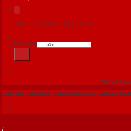
Chưa có sản phẩm trong giỏ hàng.
Tìm kiếm:
HỆ
Thế giới Cửa 
Trang chủ
/
Sản phẩm
/
CỬA CHỐNG CHÁY
/
Cửa vân gỗ 5