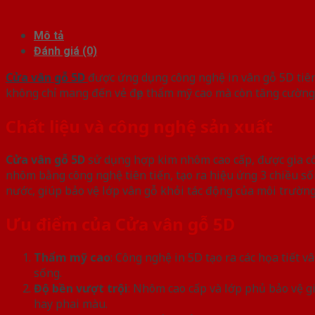
Mô tả
Đánh giá (0)
Cửa vân gỗ 5D
được ứng dụng công nghệ in vân gỗ 5D tiên 
không chỉ mang đến vẻ đẹp thẩm mỹ cao mà còn tăng cường đ
Chất liệu và công nghệ sản xuất
Cửa vân gỗ 5D
sử dụng hợp kim nhôm cao cấp, được gia côn
nhôm bằng công nghệ tiên tiến, tạo ra hiệu ứng 3 chiều s
nước, giúp bảo vệ lớp vân gỗ khỏi tác động của môi trường
Ưu điểm của Cửa vân gỗ 5D
Thẩm mỹ cao
: Công nghệ in 5D tạo ra các họa tiết v
sống.
Độ bền vượt trội
: Nhôm cao cấp và lớp phủ bảo vệ g
hay phai màu.