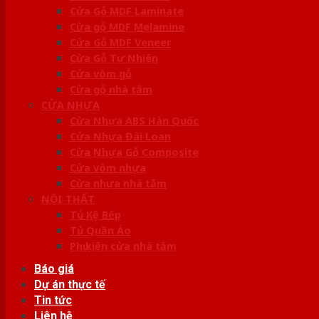
Cửa Gỗ MDF Laminate
Cửa gỗ MDF Melamine
Cửa Gỗ MDF Veneer
Cửa Gỗ Tự Nhiên
Cửa vòm gỗ
Cửa gỗ nhà tắm
CỬA NHỰA
Cửa Nhựa ABS Hàn Quốc
Cửa Nhựa Đài Loan
Cửa Nhựa Gỗ Composite
Cửa vòm nhựa
Cửa nhựa nhà tắm
NỘI THẤT
Tủ Kệ Bếp
Tủ Quần Áo
Phụ kiện cửa nhà tắm
Báo giá
Dự án thực tế
Tin tức
Liên hệ