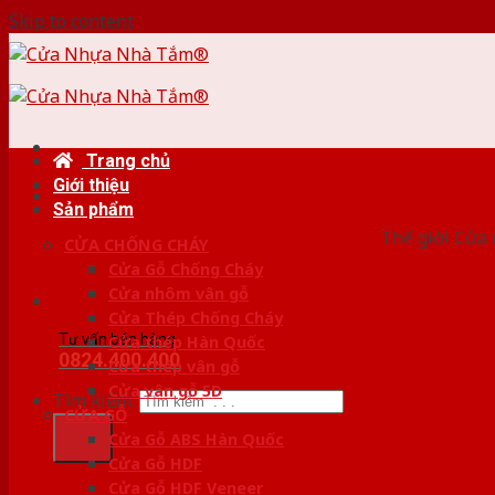
Skip to content
Trang chủ
Giới thiệu
HỆ
Sản phẩm
Thế giới Cửa 
CỬA CHỐNG CHÁY
Cửa Gỗ Chống Cháy
Cửa nhôm vân gỗ
Cửa Thép Chống Cháy
Tư vấn bán hàng
Cửa thép Hàn Quốc
0824.400.400
Cửa thép vân gỗ
Cửa vân gỗ 5D
Tìm kiếm:
CỬA GỖ
Cửa Gỗ ABS Hàn Quốc
Cửa Gỗ HDF
Cửa Gỗ HDF Veneer