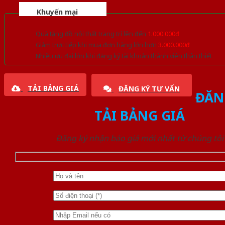
Khuyến mại
Quà tặng đồ nội thất trang trí lên đến
1.000.000đ
Giảm trực tiếp khi mua đơn hàng lớn hơn
3.000.000đ
Nhiều ưu đãi lớn khi đăng ký tài khoản thành viên thân thiết
TẢI BẢNG GIÁ
ĐĂNG KÝ TƯ VẤN
ĐĂN
TẢI BẢNG GIÁ
Đăng ký nhận báo giá mới nhất từ chúng tôi