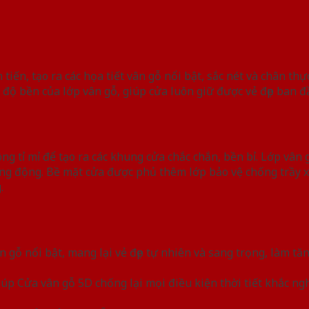
tiến, tạo ra các họa tiết vân gỗ nổi bật, sắc nét và chân th
ộ bền của lớp vân gỗ, giúp cửa luôn giữ được vẻ đẹp ban đầ
g tỉ mỉ để tạo ra các khung cửa chắc chắn, bền bỉ. Lớp vân 
ống động. Bề mặt cửa được phủ thêm lớp bảo vệ chống trầy 
.
ân gỗ nổi bật, mang lại vẻ đẹp tự nhiên và sang trọng, làm t
iúp Cửa vân gỗ 5D chống lại mọi điều kiện thời tiết khắc ng