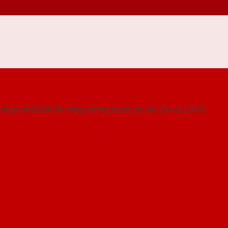
 THỐNG SHOWROOM SAIGONDOOR
nhựa nhà tắm lõi thép chống nước tại Sài Gòn từ 2010