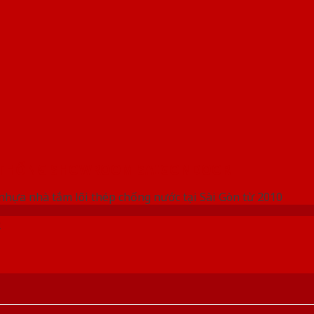
 THỐNG SHOWROOM SAIGONDOOR
nhựa nhà tắm lõi thép chống nước tại Sài Gòn từ 2010
D