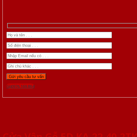
Gọi 0976.169.864
Cửa Vân Gỗ 5D KA-22.40-2T