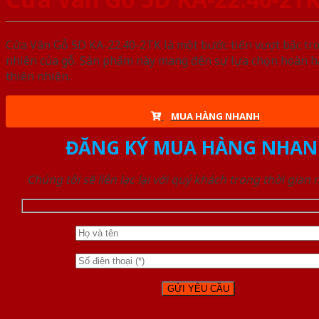
Cửa Vân Gỗ 5D KA-22.40-2TK là một bước tiến vượt bậc tro
nhiên của gỗ. Sản phẩm này mang đến sự lựa chọn hoàn hả
thiên nhiên.
MUA HÀNG NHANH
ĐĂNG KÝ MUA HÀNG NHAN
Chúng tôi sẽ liên lạc lại với quý khách trong thời gian