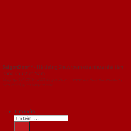
SaigonDoor™
- Hệ thống Showroom cửa nhựa nhà tắm
hàng đầu Việt Nam
Copyright ⓒ 2016 – 2026 SaigonDoor™ - www.cuanhuanhatam.com |
Đơn vị chủ quản SaigonDoor
Tìm kiếm: