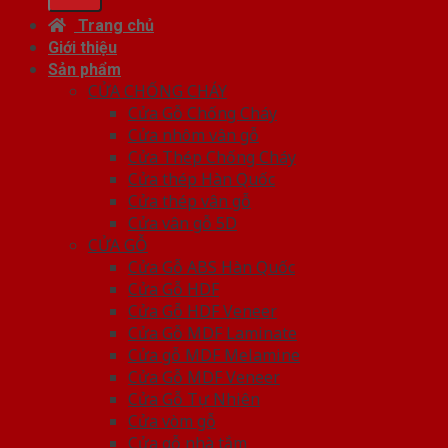
Trang chủ
Giới thiệu
Sản phẩm
CỬA CHỐNG CHÁY
Cửa Gỗ Chống Cháy
Cửa nhôm vân gỗ
Cửa Thép Chống Cháy
Cửa thép Hàn Quốc
Cửa thép vân gỗ
Cửa vân gỗ 5D
CỬA GỖ
Cửa Gỗ ABS Hàn Quốc
Cửa Gỗ HDF
Cửa Gỗ HDF Veneer
Cửa Gỗ MDF Laminate
Cửa gỗ MDF Melamine
Cửa Gỗ MDF Veneer
Cửa Gỗ Tự Nhiên
Cửa vòm gỗ
Cửa gỗ nhà tắm