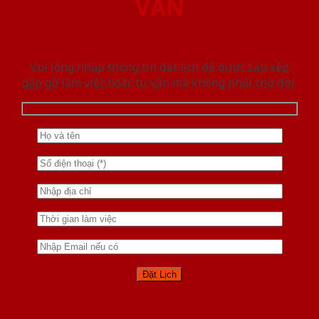
VẤN
Vui lòng nhập thông tin đặt lịch để được sắp xếp
gặp gỡ làm việc hoăc tư vấn mà không phải chờ đợi.