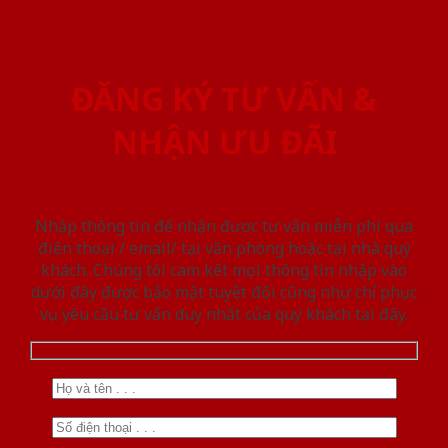
ĐĂNG KÝ TƯ VẤN &
NHẬN ƯU ĐÃI
Nhập thông tin để nhận được tư vấn miễn phí qua
điện thoại / email/ tại văn phòng hoặc tại nhà quý
khách. Chúng tôi cam kết mọi thông tin nhập vào
dưới đây được bảo mật tuyệt đối cũng như chỉ phục
vụ yêu cầu tư vấn duy nhất của quý khách tại đây.