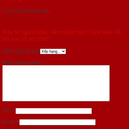
Chưa có đánh giá nào.
Hãy là người đầu tiên nhận xét “Cửa Vân Gỗ
5D KA-22.41-2TK”
Đánh giá của bạn
Nhận xét của bạn
*
Tên
*
Email
*