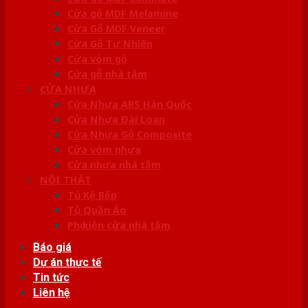
Cửa gỗ MDF Melamine
Cửa Gỗ MDF Veneer
Cửa Gỗ Tự Nhiên
Cửa vòm gỗ
Cửa gỗ nhà tắm
CỬA NHỰA
Cửa Nhựa ABS Hàn Quốc
Cửa Nhựa Đài Loan
Cửa Nhựa Gỗ Composite
Cửa vòm nhựa
Cửa nhựa nhà tắm
NỘI THẤT
Tủ Kệ Bếp
Tủ Quần Áo
Phụ kiện cửa nhà tắm
Báo giá
Dự án thực tế
Tin tức
Liên hệ