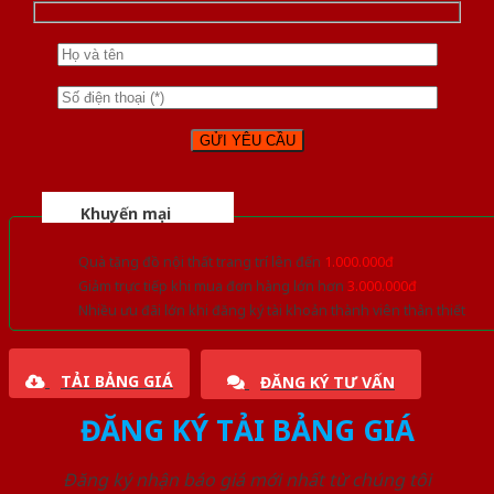
Khuyến mại
Quà tặng đồ nội thất trang trí lên đến
1.000.000đ
Giảm trực tiếp khi mua đơn hàng lớn hơn
3.000.000đ
Nhiều ưu đãi lớn khi đăng ký tài khoản thành viên thân thiết
TẢI BẢNG GIÁ
ĐĂNG KÝ TƯ VẤN
ĐĂNG KÝ TẢI BẢNG GIÁ
Đăng ký nhận báo giá mới nhất từ chúng tôi