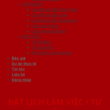
CỬA NHỰA
Cửa Nhựa ABS Hàn Quốc
Cửa Nhựa Đài Loan
Cửa Nhựa Gỗ Composite
Cửa vòm nhựa
Cửa nhựa nhà tắm
NỘI THẤT
Tủ Kệ Bếp
Tủ Quần Áo
Phụ kiện cửa nhà tắm
Báo giá
Dự án thực tế
Tin tức
Liên hệ
Đăng nhập
ĐẶT LỊCH LÀM VIỆC / TƯ