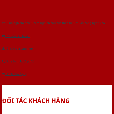
Với kinh nghiệm nhiêu năm nghiên cứu cửa theo tiêu chuẩn công nghệ Châu
Âu.Chúng tôi tự tin là nhà sản xuất & cung cấp hàng đầu tại Việt Nam!
Gửi yêu cầu tư vấn
Tải báo giá tổng hợp
Yêu cầu gọi lại (3 phút)
Dành cho đại lý
ĐỐI TÁC KHÁCH HÀNG