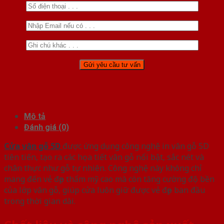
Mô tả
Đánh giá (0)
Cửa vân gỗ 5D
được ứng dụng công nghệ in vân gỗ 5D
tiên tiến, tạo ra các họa tiết vân gỗ nổi bật, sắc nét và
chân thực như gỗ tự nhiên. Công nghệ này không chỉ
mang đến vẻ đẹp thẩm mỹ cao mà còn tăng cường độ bền
của lớp vân gỗ, giúp cửa luôn giữ được vẻ đẹp ban đầu
trong thời gian dài.