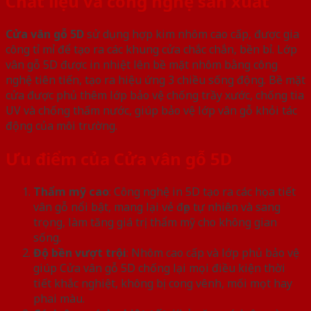
Chất liệu và công nghệ sản xuất
Cửa vân gỗ 5D
sử dụng hợp kim nhôm cao cấp, được gia
công tỉ mỉ để tạo ra các khung cửa chắc chắn, bền bỉ. Lớp
vân gỗ 5D được in nhiệt lên bề mặt nhôm bằng công
nghệ tiên tiến, tạo ra hiệu ứng 3 chiều sống động. Bề mặt
cửa được phủ thêm lớp bảo vệ chống trầy xước, chống tia
UV và chống thấm nước, giúp bảo vệ lớp vân gỗ khỏi tác
động của môi trường.
Ưu điểm của Cửa vân gỗ 5D
Thẩm mỹ cao
: Công nghệ in 5D tạo ra các họa tiết
vân gỗ nổi bật, mang lại vẻ đẹp tự nhiên và sang
trọng, làm tăng giá trị thẩm mỹ cho không gian
sống.
Độ bền vượt trội
: Nhôm cao cấp và lớp phủ bảo vệ
giúp Cửa vân gỗ 5D chống lại mọi điều kiện thời
tiết khắc nghiệt, không bị cong vênh, mối mọt hay
phai màu.