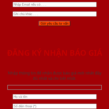
ĐĂNG KÝ NHẬN BÁO GIÁ
Nhập thông tin để nhận được báo giá mới nhât đầy
đủ nhất và chi tiết nhất.