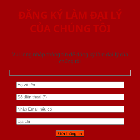
ĐĂNG KÝ LÀM ĐẠI LÝ
CỦA CHÚNG TÔI
Vui lòng nhập thông tin để đăng ký làm đại lý của
chúng tôi