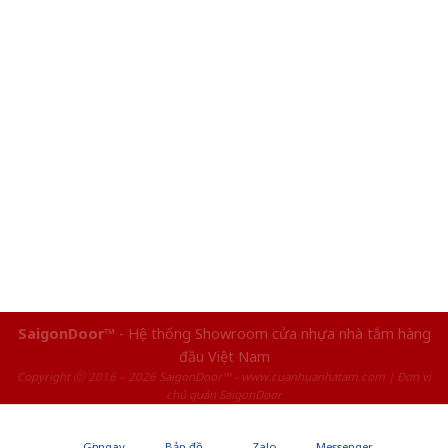
SaigonDoor™
- Hệ thống Showroom cửa nhựa nhà tắm hàng
đầu Việt Nam
Copyright ⓒ 2016 – 2026 SaigonDoor™ - www.cuanhuanhatam.com | Đơn vị
chủ quản SaigonDoor
Gọi ngay
Bản đồ
Zalo
Messenger