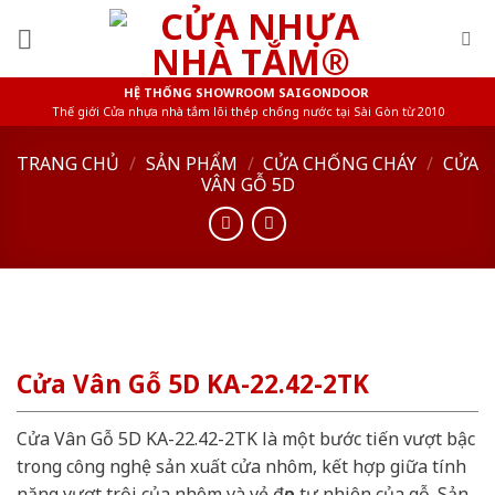
Skip
to
content
HỆ THỐNG SHOWROOM SAIGONDOOR
Thế giới Cửa nhựa nhà tắm lõi thép chống nước tại Sài Gòn từ 2010
TRANG CHỦ
/
SẢN PHẨM
/
CỬA CHỐNG CHÁY
/
CỬA
VÂN GỖ 5D
Cửa Vân Gỗ 5D KA-22.42-2TK
Cửa Vân Gỗ 5D KA-22.42-2TK là một bước tiến vượt bậc
trong công nghệ sản xuất cửa nhôm, kết hợp giữa tính
năng vượt trội của nhôm và vẻ đẹp tự nhiên của gỗ. Sản