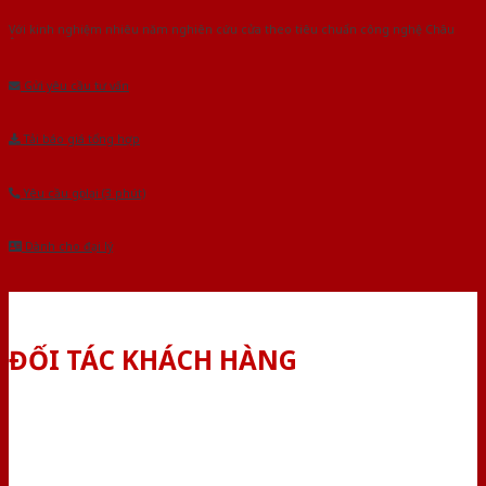
Với kinh nghiệm nhiêu năm nghiên cứu cửa theo tiêu chuẩn công nghệ Châu
Âu.Chúng tôi tự tin là nhà sản xuất & cung cấp hàng đầu tại Việt Nam!
Gửi yêu cầu tư vấn
Tải báo giá tổng hợp
Yêu cầu gọi lại (3 phút)
Dành cho đại lý
ĐỐI TÁC KHÁCH HÀNG