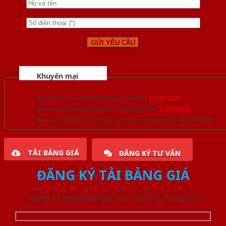
Khuyến mại
Quà tặng đồ nội thất trang trí lên đến
1.000.000đ
Giảm trực tiếp khi mua đơn hàng lớn hơn
3.000.000đ
Nhiều ưu đãi lớn khi đăng ký tài khoản thành viên thân thiết
TẢI BẢNG GIÁ
ĐĂNG KÝ TƯ VẤN
ĐĂNG KÝ TẢI BẢNG GIÁ
Đăng ký nhận báo giá mới nhất từ chúng tôi