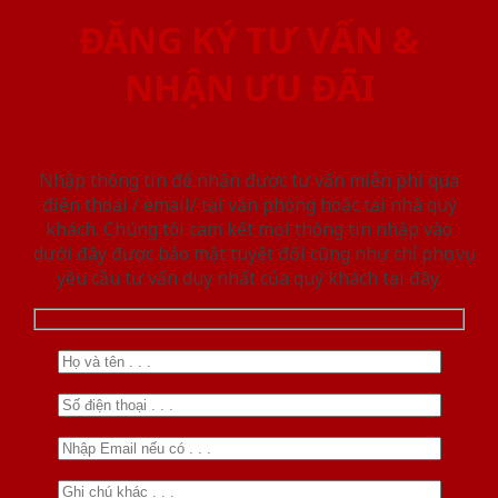
ĐĂNG KÝ TƯ VẤN &
NHẬN ƯU ĐÃI
Nhập thông tin để nhận được tư vấn miễn phí qua
điện thoại / email/ tại văn phòng hoặc tại nhà quý
khách. Chúng tôi cam kết mọi thông tin nhập vào
dưới đây được bảo mật tuyệt đối cũng như chỉ phục vụ
yêu cầu tư vấn duy nhất của quý khách tại đây.