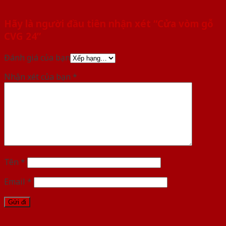
Hãy là người đầu tiên nhận xét “Cửa vòm gỗ
CVG 24”
Đánh giá của bạn
Nhận xét của bạn
*
Tên
*
Email
*