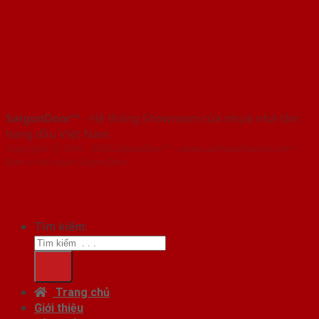
SaigonDoor™
- Hệ thống Showroom cửa nhựa nhà tắm
hàng đầu Việt Nam
Copyright ⓒ 2016 – 2026 SaigonDoor™ - www.cuanhuanhatam.com |
Đơn vị chủ quản SaigonDoor
Tìm kiếm:
Trang chủ
Giới thiệu