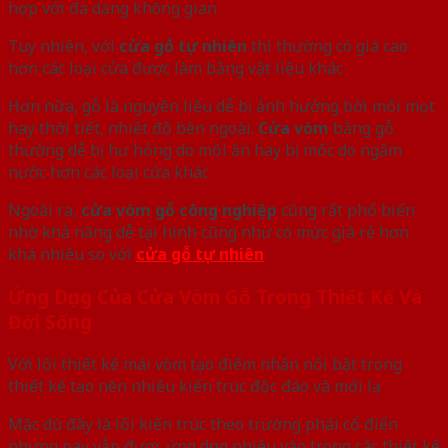
hợp với đa dạng không gian
Tuy nhiên, với
cửa gỗ tự nhiên
thì thường có giá cao
hơn các loại cửa được làm bằng vật liệu khác
Hơn nữa, gỗ là nguyên liệu dễ bị ảnh hưởng bởi mối mọt
hay thời tiết, nhiệt độ bên ngoài.
Cửa vòm
bằng gỗ
thường dễ bị hư hỏng do mối ăn hay bị mốc do ngấm
nước hơn các loại cửa khác
Ngoài ra,
cửa vòm gỗ công nghiệp
cũng rất phổ biến
nhờ khả năng dễ tại hình cũng như có mức giá rẻ hơn
khá nhiều so với
cửa gỗ tự nhiên
Ứng Dụng Của Cửa Vòm Gỗ Trong Thiết Kế Và
Đời Sống
Với lối thiết kế mái vòm tạo điểm nhấn nổi bật trong
thiết kế tạo nên nhiều kiến trúc độc đáo và mới lạ
Mặc dù đây là lối kiến trúc theo trường phái cổ điển
nhưng nay vẫn được ứng dụng nhiều vào trong các thiết kế