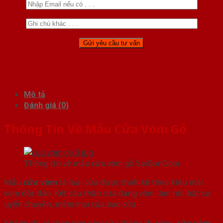
Mô tả
Đánh giá (0)
Thông Tin Về Mẫu Cửa Vòm Gỗ
Thông tin về mẫu cửa vòm gỗ SaiGonDoor
Mẫu
cửa vòm
là loại cửa được thiết kế theo kiểu mái
vòm độc đáo. Kết cấu thân cửa dạng vòm làm nổi bật sự
uyển chuyển, mềm mại của bao cửa
Không chỉ có công dụng như cửa thông thường,
cửa vòm