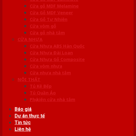
Cửa gỗ MDF Melamine
Cửa Gỗ MDF Veneer
Cửa Gỗ Tự Nhiên
Cửa vòm gỗ
Cửa gỗ nhà tắm
CỬA NHỰA
Cửa Nhựa ABS Hàn Quốc
Cửa Nhựa Đài Loan
Cửa Nhựa Gỗ Composite
Cửa vòm nhựa
Cửa nhựa nhà tắm
NỘI THẤT
Tủ Kệ Bếp
Tủ Quần Áo
Phụ kiện cửa nhà tắm
Báo giá
Dự án thực tế
Tin tức
Liên hệ