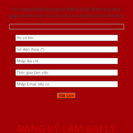
Vui lòng nhập thông tin đặt lịch để được sắp xếp
gặp gỡ làm việc hoăc tư vấn mà không phải chờ đợi.
ĐĂNG KÝ LÀM ĐẠI LÝ