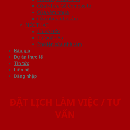
Cửa Nhựa Gỗ Composite
Cửa vòm nhựa
Cửa nhựa nhà tắm
NỘI THẤT
Tủ Kệ Bếp
Tủ Quần Áo
Phụ kiện cửa nhà tắm
Báo giá
Dự án thực tế
Tin tức
Liên hệ
Đăng nhập
ĐẶT LỊCH LÀM VIỆC / TƯ
VẤN