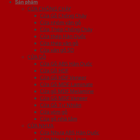
Sản phẩm
CỬA CHỐNG CHÁY
Cửa Gỗ Chống Cháy
Cửa nhôm vân gỗ
Cửa Thép Chống Cháy
Cửa thép Hàn Quốc
Cửa thép vân gỗ
Cửa vân gỗ 5D
CỬA GỖ
Cửa Gỗ ABS Hàn Quốc
Cửa Gỗ HDF
Cửa Gỗ HDF Veneer
Cửa Gỗ MDF Laminate
Cửa gỗ MDF Melamine
Cửa Gỗ MDF Veneer
Cửa Gỗ Tự Nhiên
Cửa vòm gỗ
Cửa gỗ nhà tắm
CỬA NHỰA
Cửa Nhựa ABS Hàn Quốc
Cửa Nhựa Đài Loan