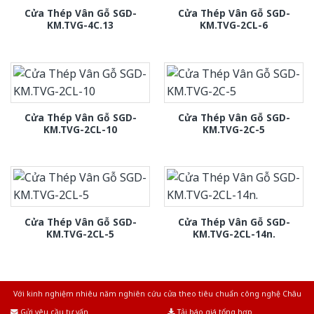
Cửa Thép Vân Gỗ SGD-
Cửa Thép Vân Gỗ SGD-
KM.TVG-4C.13
KM.TVG-2CL-6
Cửa Thép Vân Gỗ SGD-
Cửa Thép Vân Gỗ SGD-
KM.TVG-2CL-10
KM.TVG-2C-5
Cửa Thép Vân Gỗ SGD-
Cửa Thép Vân Gỗ SGD-
KM.TVG-2CL-5
KM.TVG-2CL-14n.
Với kinh nghiệm nhiêu năm nghiên cứu cửa theo tiêu chuẩn công nghệ Châu
Âu.Chúng tôi tự tin là nhà sản xuất & cung cấp hàng đầu tại Việt Nam!
Gửi yêu cầu tư vấn
Tải báo giá tổng hợp