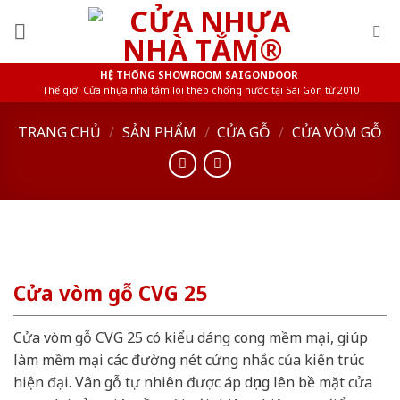
Skip
to
content
HỆ THỐNG SHOWROOM SAIGONDOOR
Thế giới Cửa nhựa nhà tắm lõi thép chống nước tại Sài Gòn từ 2010
TRANG CHỦ
/
SẢN PHẨM
/
CỬA GỖ
/
CỬA VÒM GỖ
Cửa vòm gỗ CVG 25
Cửa vòm gỗ CVG 25 có kiểu dáng cong mềm mại, giúp
làm mềm mại các đường nét cứng nhắc của kiến trúc
hiện đại. Vân gỗ tự nhiên được áp dụng lên bề mặt cửa