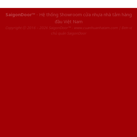
SaigonDoor™
- Hệ thống Showroom cửa nhựa nhà tắm hàng
đầu Việt Nam
Copyright ⓒ 2016 – 2026 SaigonDoor™ - www.cuanhuanhatam.com | Đơn vị
chủ quản SaigonDoor