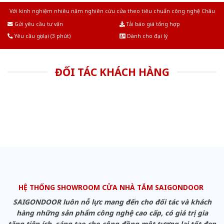
Với kinh nghiệm nhiêu năm nghiên cứu cửa theo tiêu chuẩn công nghệ Châu
Âu.Chúng tôi tự tin là nhà sản xuất & cung cấp hàng đầu tại Việt Nam!
Gửi yêu cầu tư vấn
Tải báo giá tổng hợp
Yêu cầu gọi lại (3 phút)
Dành cho đại lý
ĐỐI TÁC KHÁCH HÀNG
HỆ THỐNG SHOWROOM CỬA NHÀ TẮM SAIGONDOOR
SAIGONDOOR luôn nỗ lực mang đến cho đối tác và khách
hàng những sản phẩm công nghệ cao cấp, có giá trị gia
tăng tiện ích, sáng tạo cho cộng đồng một tương lai tốt đẹp