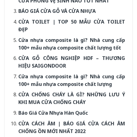
CỬA PHÒNG VỆ SINH NÀO TỐT NHẤT
BÁO GIÁ CỬA GỖ VÀ CỬA NHỰA
CỬA TOILET | TOP 50 MẪU CỬA TOILET
ĐẸP
Cửa nhựa composite là gì? Nhà cung cấp
100+ mẫu nhựa composite chất lượng tốt
CỬA GỖ CÔNG NGHIỆP HDF – THƯƠNG
HIỆU SAIGONDOOR
Cửa nhựa composite là gì? Nhà cung cấp
100+ mẫu nhựa composite chất lượng
CỬA CHỐNG CHÁY LÀ GÌ? NHỮNG LƯU Ý
KHI MUA CỬA CHỐNG CHÁY
Báo Giá Cửa Nhựa Hàn Quốc
CỬA CÁCH ÂM | BÁO GIÁ CỬA CÁCH ÂM
CHỐNG ỒN MỚI NHẤT 2022